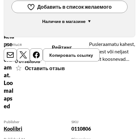
Добавить в список желаемого
Наличие в магазине
Publisher
Väi
Koolibri
kela
pse
Pusleraamatu kahest,
Делиться
Рейтинг
pusl
kolmest või neljast
0.0/5
Копировать ссылку
E-mail
X
Meta
tükist koosnevad
era
0 отзывов
puslepildid on
am
Оставить отзыв
arusaadavate
at.
illustratsioonide ja
Loo
mal
aps
ed
Publisher
SKU
Koolibri
0110806