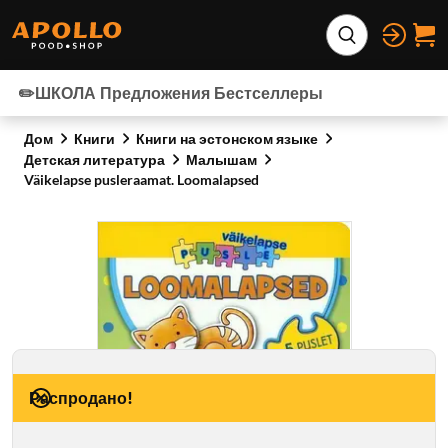
Перейти к содержимому
Расширить по
✏️ШКОЛА
Предложения
Бестселлеры
Дом
Книги
Книги на эстонском языке
Детская литература
Малышам
Väikelapse pusleraamat. Loomalapsed
Распродано!