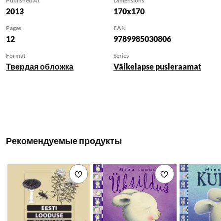
Published At
Dimensions
2013
170x170
Pages
EAN
12
9789985030806
Format
Series
Твердая обложка
Väikelapse pusleraamat
Рекомендуемые продукты
Добавить в список желаемого
Добавить в с