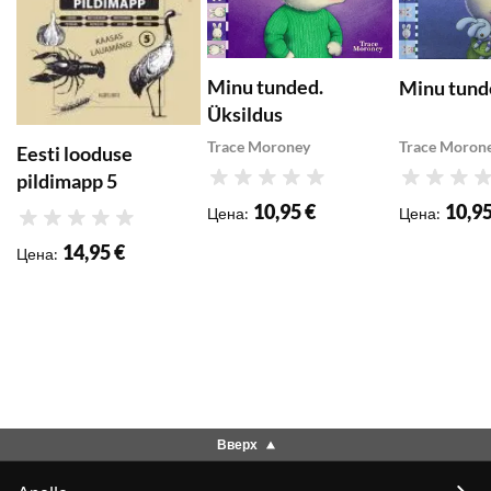
Minu tunded.
Minu tund
Üksildus
Trace Moroney
Trace Moron
Eesti looduse
pildimapp 5
Рейтинг
Рейтинг
10,95 €
10,95
Цена
:
Цена
:
Рейтинг
14,95 €
Цена
:
Вверх