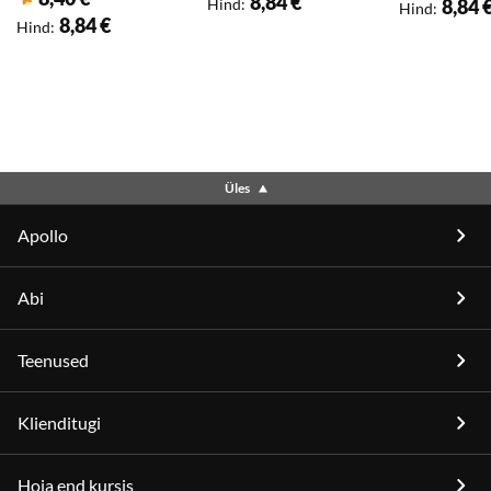
8,84 €
Hind
:
8,84 
Klubihind
:
Hind
:
8,84 €
Hind
:
Üles
Apollo
Abi
Teenused
Klienditugi
Hoia end kursis