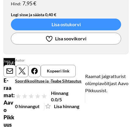
7,95 €
Hind
:
Logi sisse ja säästa 0,40 €
Lisa ostukorvi
Lisa soovikorvi
Autor
Jaga
E-
Tiit Lääne
raamat
Kopeeri link
E-mail
X
Meta
Kirjastus
Raamat jalgratturist
E-
Spordikoolituse ja -Teabe Sihtasutus
olümpiavõitjast Aavo
raa
Pikkuusist.
Hinnang
mat:
0.0/5
Aav
0 hinnangut
Lisa hinnang
o
Pikk
uus