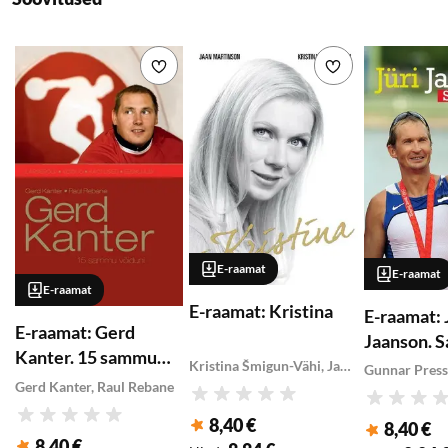
Lisa soovikorvi
Lisa soovikorvi
E-raamat
E-raamat
E-raamat
E-raamat: Kristina
E-raamat: 
E-raamat: Gerd
Jaanson. S
Kanter. 15 sammu
Kristina Šmigun-Vähi, Jaan Martinson
Gunnar Press
võiduni
Gerd Kanter, Raul Rebane
Hinnang
Hinnang
8,40 €
Hinnang
8,40 €
Klubihind
:
Klubihind
:
8,40 €