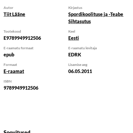
Autor
Kirjastus
Tiit Lääne
Spordikoolituse ja -Teabe
Sihtasutus
Tootekood
Keel
E9789949912506
Eesti
E-raamatu formaat
E-raamatu levitaja
epub
EDRK
Formaat
Lisamise aeg
E-raamat
06.05.2011
ISBN
9789949912506
Soovitused