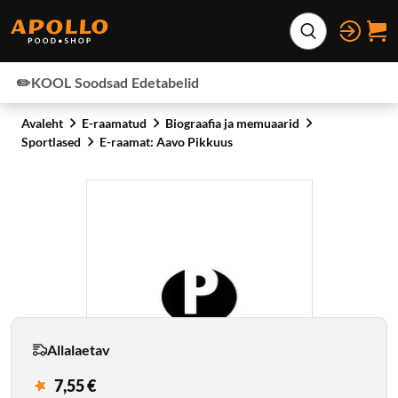
Otse lehe sisu juurde
Laienda otsing
✏️KOOL
Soodsad
Edetabelid
Avaleht
E-raamatud
Biograafia ja memuaarid
Sportlased
E-raamat: Aavo Pikkuus
Allalaetav
7,55 €
Klubihind
: