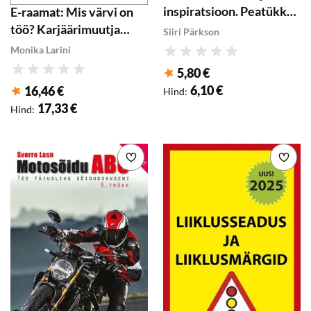
inspiratsioon. Peatükke
E-raamat: Mis värvi on
minu bakalaureusetööst
töö? Karjäärimuutja
Siiri Pärkson
käsiraamat
Monika Larini
Hinnang
5,80 €
Hinnang
Klubihind
:
6,10 €
16,46 €
Hind
:
Klubihind
:
17,33 €
Hind
:
Lisa soovikorvi
Lisa