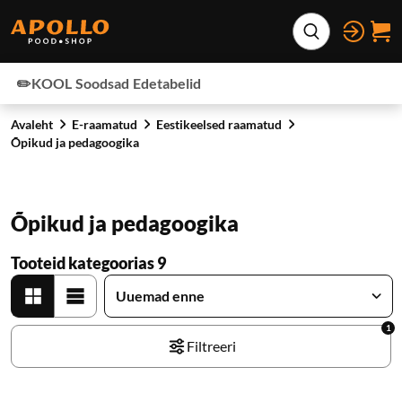
Otse lehe sisu juurde
Laienda otsing
✏️KOOL
Soodsad
Edetabelid
Avaleht
E-raamatud
Eestikeelsed raamatud
Õpikud ja pedagoogika
Õpikud ja pedagoogika
Tooteid kategoorias 9
1
Filtreeri