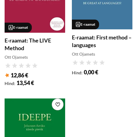
E-raamat
E-raamat
E-raamat: First method –
E-raamat: The LIVE
languages
Method
Ott Ojamets
Ott Ojamets
Hinnang
Hinnang
0,00 €
Hind
:
12,86 €
Klubihind
:
13,54 €
Hind
:
Lisa soovikorvi