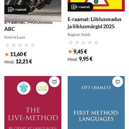
E-raamat
E-raamat
E-raamat: Liiklusseadus
E-raamat: Motosõidu
ja liiklusmärgid 2025
ABC
Ragnar Sokk
Sverre Lasn
Hinnang
Hinnang
9,45 €
11,60 €
Klubihind
:
Klubihind
:
9,95 €
Hind
:
12,21 €
Hind
:
Lisa soovikorvi
Lisa