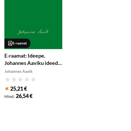
E-raamat
E-raamat: Ideepe.
Johannes Aaviku ideede
päevik
Johannes Aavik
Hinnang
25,21 €
Klubihind
:
26,54 €
Hind
: