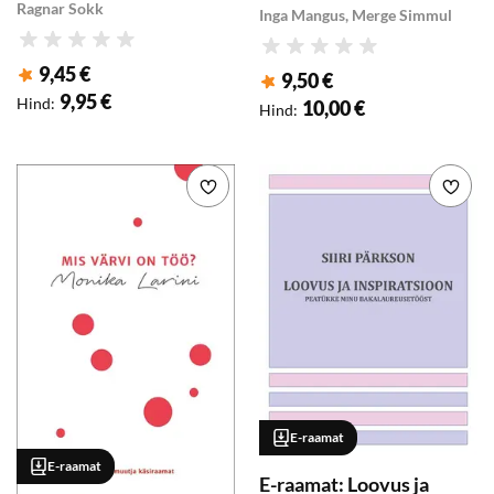
ЭСТОНСКИЙ ЯЗЫК /
Ragnar Sokk
Inga Mangus, Merge Simmul
VENE-EESTI VESTMIK
Hinnang
Hinnang
9,45 €
9,50 €
Klubihind
:
Klubihind
:
9,95 €
Hind
:
10,00 €
Hind
:
Lisa soovikorvi
Lisa
E-raamat
E-raamat
E-raamat: Loovus ja