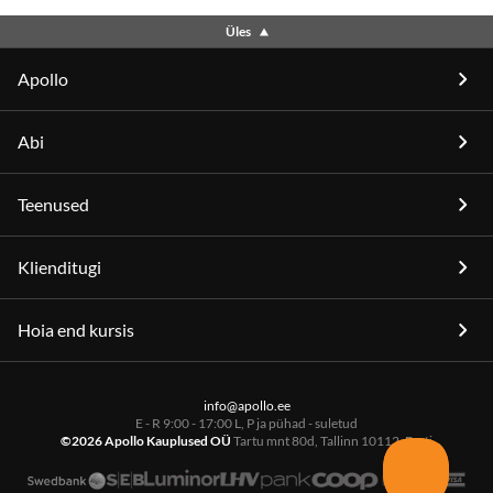
Üles
Apollo
Abi
Teenused
Klienditugi
Hoia end kursis
info@apollo.ee
E - R 9:00 - 17:00 L, P ja pühad - suletud
©2026 Apollo Kauplused OÜ
Tartu mnt 80d, Tallinn 10112, Eesti