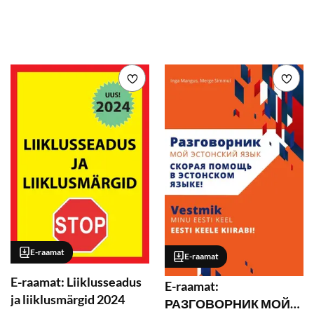
Lisa soovikorvi
Lisa
E-raamat
E-raamat
E-raamat: Liiklusseadus
E-raamat:
ja liiklusmärgid 2024
РАЗГОВОРНИК МОЙ