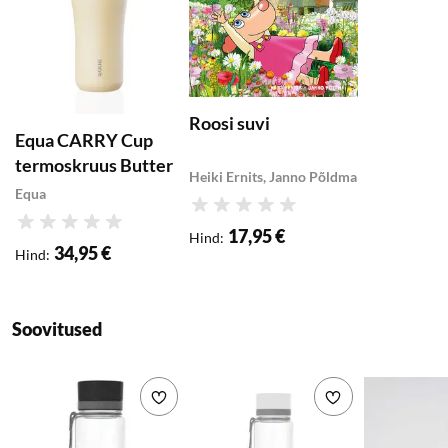
Maht: 400ml
Mõõdud:
K155xL72mm
(käepidemega 90mm)
Roosi suvi
Kaal: 170g
Equa CARRY Cup
termoskruus Butter
Materjalid:
Heiki Ernits, Janno Põldma
Equa
Pudel: roostevaba
Hinnang
teras
Hinnang
17,95 €
Hind
:
Kork: BPA-vaba PP-
34,95 €
Hind
:
plast
Soovitused
Lisa soovikorvi
Lisa soovikorvi