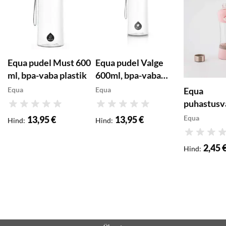
Equa pudel Must 600
Equa pudel Valge
ml, bpa-vaba plastik
600ml, bpa-vaba
plastik
Equa
Equa
Equa
puhastusv
Hinnang
Hinnang
Clean my b
Equa
13,95 €
13,95 €
Hind
:
Hind
:
Hinnang
2,45 
Hind
: