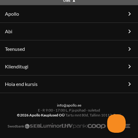
Üles
Apollo
Abi
Teenused
Klienditugi
Hoia end kursis
info@apollo.ee
E - R 9:00 - 17:00 L, P ja pühad - suletud
©2026 Apollo Kauplused OÜ
Tartu mnt 80d, Tallinn 10112, Eesti