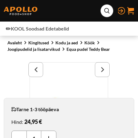
Otse lehe sisu juurde
Laienda otsing
✏️KOOL
Soodsad
Edetabelid
Avaleht
Kingitused
Kodu ja aed
Köök
Joogipudelid ja lisatarvikud
Equa pudel Teddy Bear
Tarne 1-3 tööpäeva
24,95 €
Hind
: