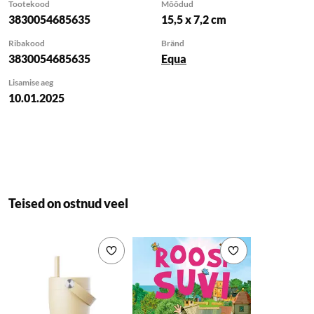
Tootekood
Mõõdud
pargipäevadest kuni
3830054685635
15,5 x 7,2 cm
lõputute avastuste
Ribakood
Bränd
jahtimiseni. Kerge,
3830054685635
Equa
kuid vastupidav, see
on loodud teie
Lisamise aeg
10.01.2025
väikelapse energia ja
kujutlusvõimega
sammu pidama.
- Ideaalne vanuses 2
kuni 5 aastat
- Kõva, korgi sisse
Teised on ostnud veel
peidetav kõrs lihtsaks
rüüpamiseks
- Kerge ja lihtne
Lisa soovikorvi
Lisa soovikorvi
kaasas kanda
- 100% lekkekindel
disain