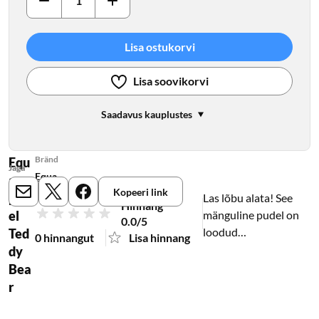
Lisa ostukorvi
Lisa soovikorvi
Saadavus kauplustes
Bränd
Equ
Jaga
Equa
a
Kopeeri link
pud
Las lõbu alata! See
E-mail
X
Meta
Hinnang
el
mänguline pudel on
0.0/5
loodud
Ted
0 hinnangut
Lisa hinnang
uudishimulikele
dy
meeltele ja tegusatele
Bea
kätele, valmis igaks
r
seikluseks – alates
õues mängimisest ja