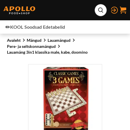
Otse lehe sisu juurde
Laienda otsing
✏️KOOL
Soodsad
Edetabelid
Avaleht
Mängud
Lauamängud
Pere- ja seltskonnamängud
Lauamäng 3in1 klassika male, kabe, doomino