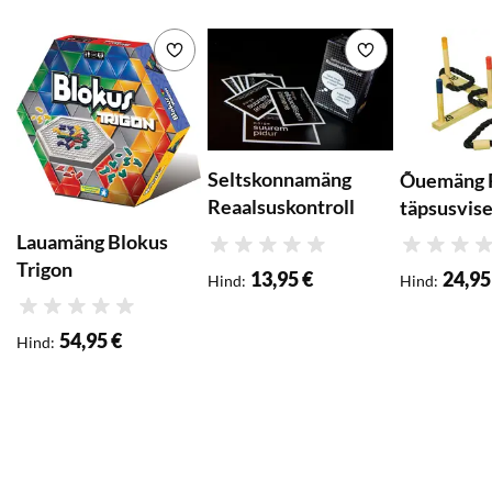
Lisa soovikorvi
Lisa soovikorvi
Seltskonnamäng
Õuemäng 
Reaalsuskontroll
täpsusvis
Lauamäng Blokus
Hinnang
Hinnang
Trigon
13,95 €
24,95
Hind
:
Hind
:
Hinnang
54,95 €
Hind
: