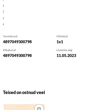
m
i
n
o
Tootekood
Mõõdud
4897049300798
1x1
Ribakood
Lisamise aeg
4897049300798
11.05.2023
Teised on ostnud veel
Lisa soovikorvi