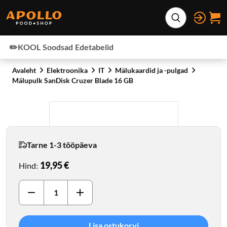
Otse lehe sisu juurde
Laienda otsing
✏️KOOL
Soodsad
Edetabelid
Avaleht
Elektroonika
IT
Mälukaardid ja -pulgad
Mälupulk SanDisk Cruzer Blade 16 GB
Tarne 1-3 tööpäeva
19,95 €
Hind
:
Lisa ostukorvi