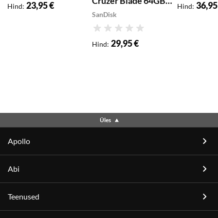
Cruzer Blade 64GB,
23,95 €
36,95
Hind
:
Hind
:
USB 2.0
SanDisk
Hinnang
29,95 €
Hind
:
Üles
Apollo
Abi
Teenused