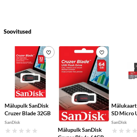
Soovitused
Lisa soovikorvi
Lisa soovikorvi
Mälupulk SanDisk
Mälukaart
Cruzer Blade 32GB
SD Micro 
64GB+SD 
SanDisk
SanDisk
120MB/s, 
Mälupulk SanDisk
Hinnang
Hinnang
Class 10, 