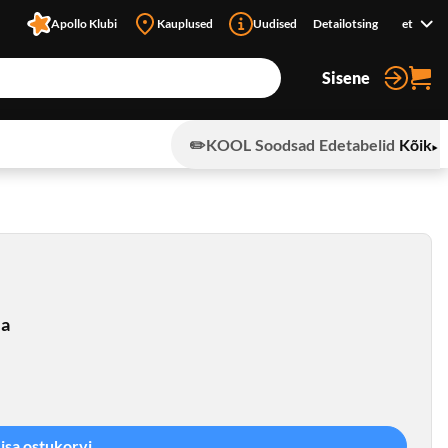
Apollo Klubi
Kauplused
Uudised
Detailotsing
et
Sisene
✏️KOOL
Soodsad
Edetabelid
Kõik
ja
Lisa ostukorvi