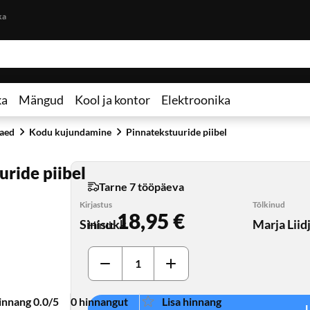
Otse lehe sisu juurde
ka
ka
Mängud
Kool ja kontor
Elektroonika
 aed
Kodu kujundamine
Pinnatekstuuride piibel
ride piibel
Tarne 7 tööpäeva
Kirjastus
Tõlkinud
18,95 €
Sinisukk
Marja Liid
Hind
:
innang 0.0/5
0 hinnangut
Lisa hinnang