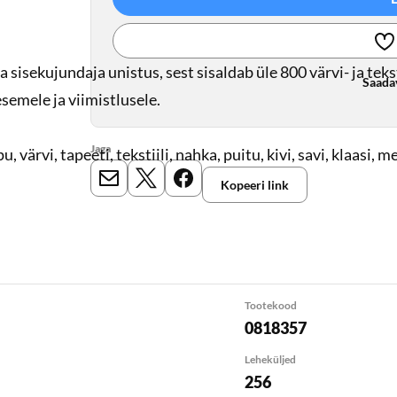
 sisekujundaja unistus, sest sisaldab üle 800 värvi- ja teks
Saada
semele ja viimistlusele.
Jaga
, värvi, tapeeti, tekstiili, nahka, puitu, kivi, savi, klaasi, m
Kopeeri link
E-mail
X
Meta
Tootekood
0818357
Leheküljed
256