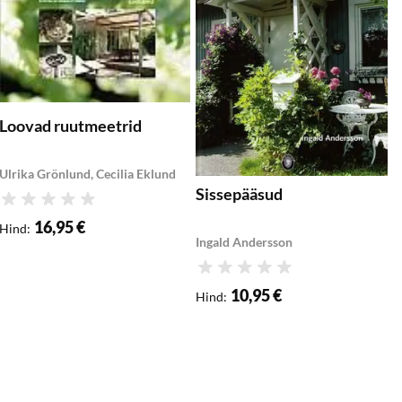
Loovad ruutmeetrid
Ulrika Grönlund, Cecilia Eklund
Sissepääsud
K
Hinnang
16,95 €
Hind
:
Ingald Andersson
J
Hinnang
H
10,95 €
Hind
:
H