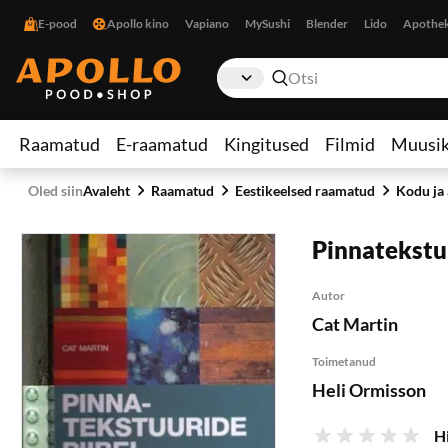
E-pood
Apollo kino
Vapiano
MySushi
Blender
Lido
Apothe
Raamatud
E-raamatud
Kingitused
Filmid
Muusi
Oled siin
Avaleht
Raamatud
Eestikeelsed raamatud
Kodu ja
Pinnatekstuu
Autor
Cat Martin
Toimetanud
Heli Ormisson
H