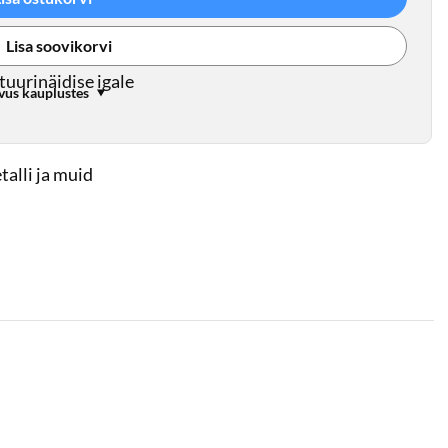
Lisa soovikorvi
tuurinäidise igale
vus kauplustes
etalli ja muid