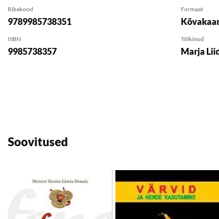
Ribakood
Formaat
9789985738351
Kõvakaan
ISBN
Tõlkinud
9985738357
Marja Lii
Soovitused
Lisa soovikorvi
L
Lisa ostukorvi
Lisa ostukorvi