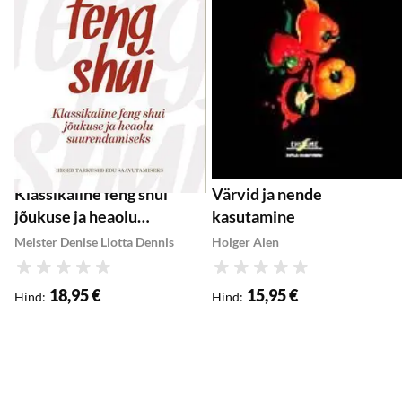
Klassikaline feng shui
Värvid ja nende
jõukuse ja heaolu
kasutamine
suurendamiseks
Meister Denise Liotta Dennis
Holger Alen
Hinnang
Hinnang
18,95 €
15,95 €
Hind
:
Hind
: