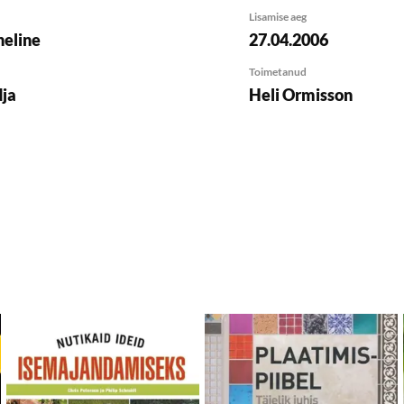
Lisamise aeg
eline
27.04.2006
Toimetanud
dja
Heli Ormisson
isa soovikorvi
Lisa soovikorvi
Lis
Lisa ostukorvi
Lisa ostukorvi