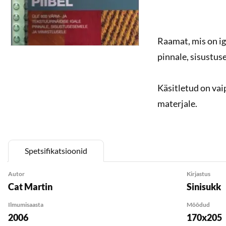
Raamat, mis on iga
pinnale, sisustuse
Käsitletud on vaipu
materjale.
Spetsifikatsioonid
Autor
Kirjastus
Cat Martin
Sinisukk
Ilmumisaasta
Mõõdud
2006
170x205