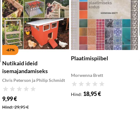
-67%
Plaatimispiibel
Nutikaid ideid
isemajandamiseks
Morwenna Brett
Chris Peterson ja Philip Schmidt
Hinnang
Hinnang
18,95 €
Hind
:
9,99 €
Soodushind
:
Hind
:
29,95 €