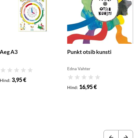
Aeg A3
Punkt otsib kunsti
Edna Vahter
Hinnang
M
3,95 €
Hinnang
Hind
:
a
16,95 €
Hind
:
G
H
H