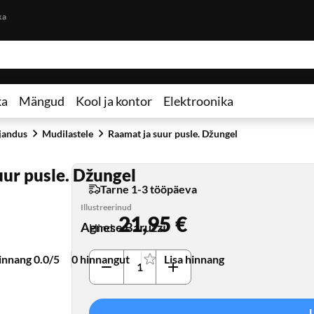
Otse lehe sisu juurde
ka
ka
Mängud
Kool ja kontor
Elektroonika
jandus
Mudilastele
Raamat ja suur pusle. Džungel
uur pusle. Džungel
Tarne 1-3 tööpäeva
Illustreerinud
21,95 €
Agnese Baruzzi
Hind
:
innang 0.0/5
0 hinnangut
Lisa hinnang