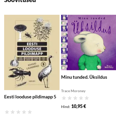
Lisa soovikorvi
L
Lisa ostukorvi
Lisa ostukorvi
Minu tunded. Üksildus
Trace Moroney
Eesti looduse pildimapp 5
Hinnang
10,95 €
Hind
:
Hinnang