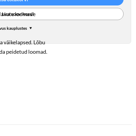
elavate loomade
Lisa soovikorvi
vus kauplustes
 väikelapsed. Lõbu
eida peidetud loomad.