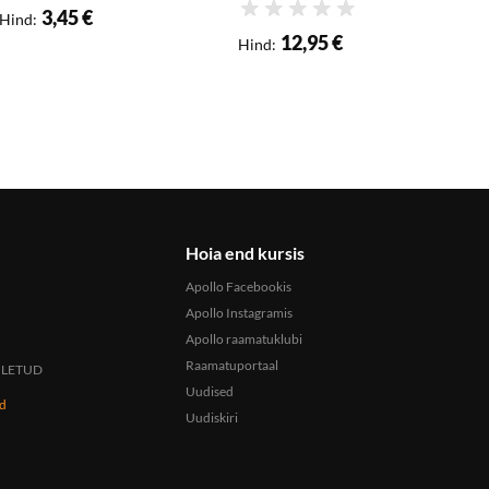
3,45 €
Hinnang
H
Hind
:
12,95 €
Hind
:
H
Hoia end kursis
Apollo Facebookis
Apollo Instagramis
Apollo raamatuklubi
Raamatuportaal
 SULETUD
Uudised
ed
Uudiskiri