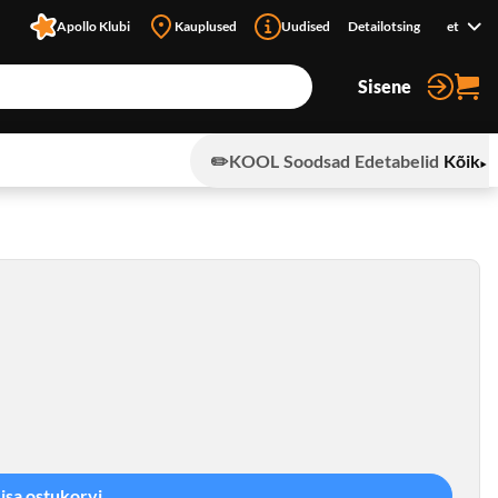
Apollo Klubi
Kauplused
Uudised
Detailotsing
et
Sisene
✏️KOOL
Soodsad
Edetabelid
Kõik
Lisa ostukorvi