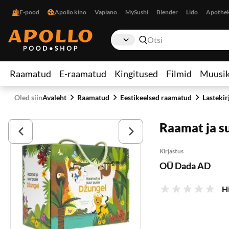
E-pood
Apollo kino
Vapiano
MySushi
Blender
Lido
Apothe
Raamatud
E-raamatud
Kingitused
Filmid
Muusi
Oled siin
Avaleht
Raamatud
Eestikeelsed raamatud
Lastekir
Raamat ja s
Kirjastus
OÜ Dada AD
H