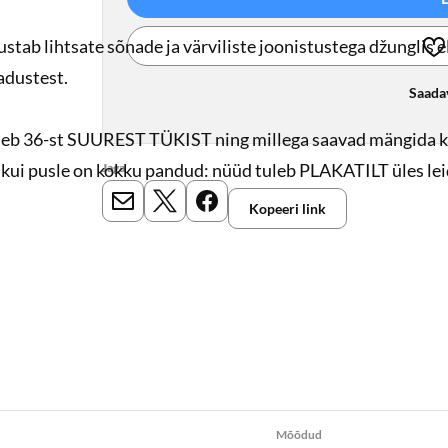
tab lihtsate sõnade ja värviliste joonistustega džunglis 
adustest.
Saada
eb 36-st SUUREST TÜKIST ning millega saavad mängida ka
is, kui pusle on kokku pandud: nüüd tuleb PLAKATILT üles l
Jaga
Kopeeri link
E-mail
X
Meta
cm, 12 lk koos kaantega.
 12,5x12 cm
Mõõdud