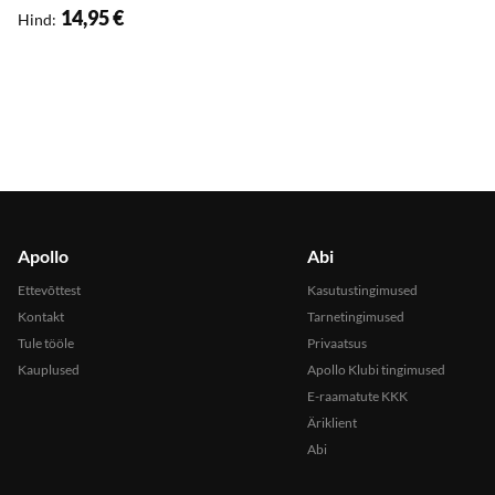
14,95 €
Hind
:
Apollo
Abi
Ettevõttest
Kasutustingimused
Kontakt
Tarnetingimused
Tule tööle
Privaatsus
Kauplused
Apollo Klubi tingimused
E-raamatute KKK
Äriklient
Abi