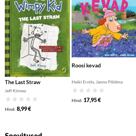
Roosi kevad
Diary of a Wimpy Kid 3:
The Last Straw
Heiki Ernits, Janno Põldma
Jeff Kinney
Hinnang
17,95 €
Hind
:
Hinnang
8,99 €
Hind
:
Soovitused