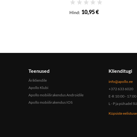
Hinnang
10,95 €
Hind
:
Teenused
Klienditugi
Ärikliendile
info@apollo.ee
Apollo Klubi
+372 633 6020
Apollo mobiilirakendus Androidile
E-R 10:00 - 17:00
Apollo mobiilirakendus IOS
L - P ja pühadel
Küpsiste eelistus