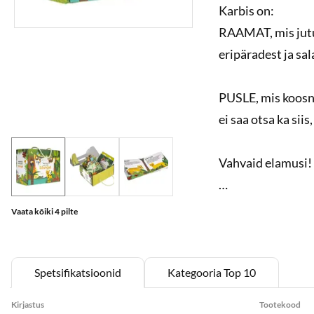
Karbis on:
RAAMAT, mis jutus
eripäradest ja sal
PUSLE, mis koosn
ei saa otsa ka si
Vahvaid elamusi!
Papraamat 15x15 
Vaata kõiki 4 pilte
Pusletüki suurus
Plakat 72x49 cm
Spetsifikatsioonid
Kategooria Top 10
Kirjastus
Tootekood