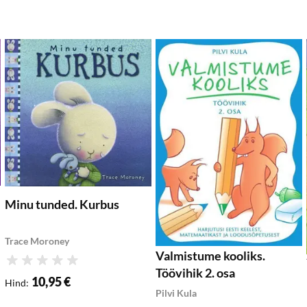
isa soovikorvi
Lisa soovikorvi
Lis
Lisa ostukorvi
Lisa ostukorvi
Minu tunded. Kurbus
Trace Moroney
Valmistume kooliks.
Hinnang
Töövihik 2. osa
10,95 €
Hind
:
Pilvi Kula