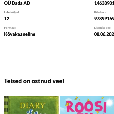
OÜ Dada AD
1463890
Leheküljed
Ribakood
12
9789916
Formaat
Lisamise aeg
Kõvakaaneline
08.06.20
Teised on ostnud veel
Lisa soovikorvi
L
Lisa ostukorvi
Lisa ostukorvi