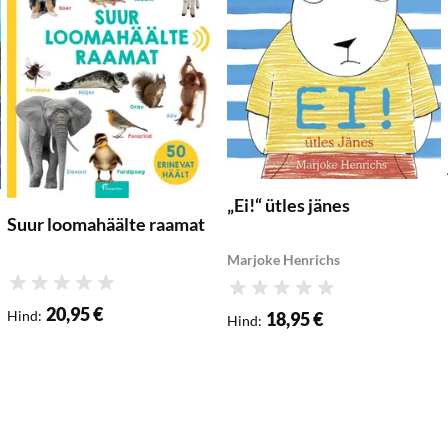
„Ei!“ ütles jänes
Suur loomahäälte raamat
Marjoke Henrichs
Hinnang
Hinnang
20,95 €
Hind
:
18,95 €
Hind
: