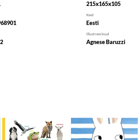
1
215x165x105
Keel
968901
Eesti
Illustreerinud
22
Agnese Baruzzi
isa soovikorvi
Lisa soovikorvi
Lis
Lisa ostukorvi
Lisa ostukorvi