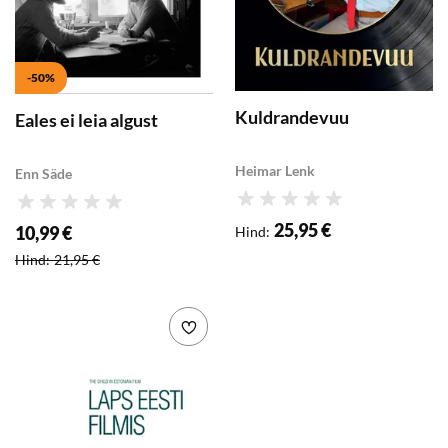
-50%
Kuldrandevuu
Eales ei leia algust
Heimar Lenk
Enn Säde
Hinnang
Hinnang
25,95 €
10,99 €
Hind
:
Soodushind
:
Hind
:
21,95 €
Lisa soovikorvi