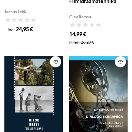
Filmidraamatehnika
Jaanus Lekk
Olev Remsu
Hinnang
Hinnang
24,95 €
Hind
:
14,99 €
Soodushind
:
Hind
:
26,29 €
Lisa soovikorvi
Lisa