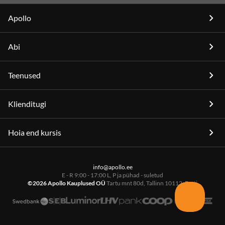
Apollo
Abi
Teenused
Klienditugi
Hoia end kursis
info@apollo.ee
E - R 9:00 - 17:00 L, P ja pühad - suletud
©2026 Apollo Kauplused OÜ
Tartu mnt 80d, Tallinn 10112, Eesti