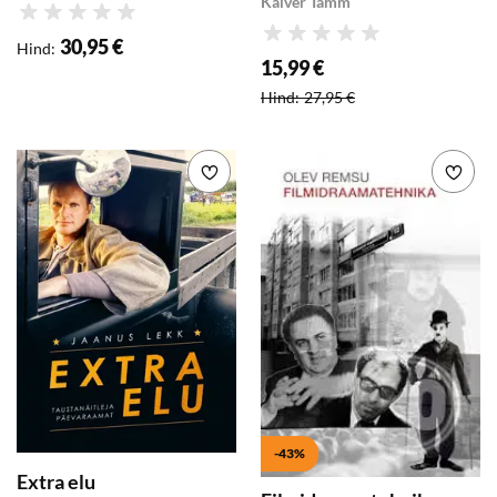
Kalver Tamm
Hinnang
Hinnang
30,95 €
Hind
:
15,99 €
Soodushind
:
Hind
:
27,95 €
Lisa soovikorvi
Lisa
-43%
Extra elu