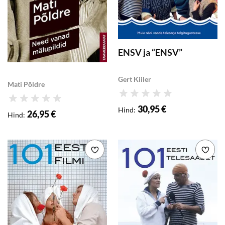
ENSV ja “ENSV”
Need vanad mälupildid
Gert Kiiler
Mati Põldre
Hinnang
Hinnang
30,95 €
Hind
:
26,95 €
Hind
:
Lisa soovikorvi
Lisa