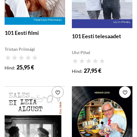
101 Eesti filmi
101 Eesti telesaadet
Tristan Priimägi
Ulvi Pihel
Hinnang
Hinnang
25,95 €
Hind
:
27,95 €
Hind
:
Lisa soovikorvi
Lisa