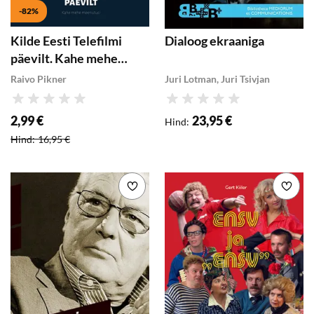
-82%
Kilde Eesti Telefilmi
Dialoog ekraaniga
päevilt. Kahe mehe
meenutusi
Raivo Pikner
Juri Lotman, Juri Tsivjan
Hinnang
Hinnang
2,99 €
23,95 €
Hind
:
Soodushind
:
Hind
:
16,95 €
Lisa soovikorvi
Lisa