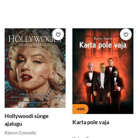
Lisa soovikorvi
Lisa
-43%
Hollywoodi sünge
Karta pole vaja
ajalugu
Kieron Connolly