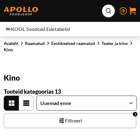
Otse lehe sisu juurde
Laienda otsing
✏️KOOL
Soodsad
Edetabelid
Avaleht
Raamatud
Eestikeelsed raamatud
Teater ja kino
Kino
Kino
Tooteid kategoorias 13
1
Filtreeri