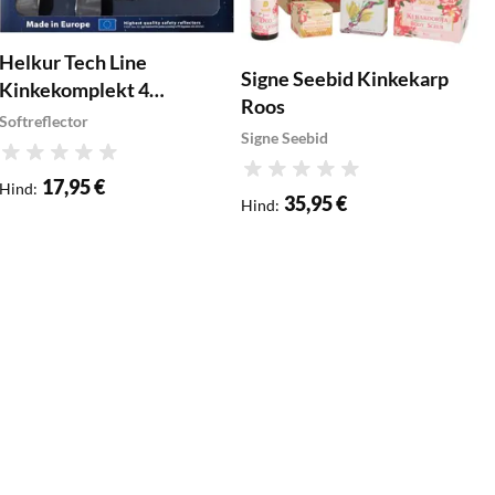
Helkur Tech Line
Signe Seebid Kinkekarp
Kinkekomplekt 4
Roos
helkuriga
Softreflector
Signe Seebid
Hinnang
Hinnang
17,95 €
Hind
:
35,95 €
Hind
:
K
S
H
H