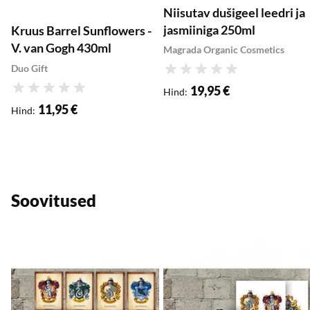
Niisutav dušigeel leedri ja
jasmiiniga 250ml
Kruus Barrel Sunflowers -
V. van Gogh 430ml
Magrada Organic Cosmetics
Duo Gift
Hinnang
19,95 €
Hind
:
Hinnang
11,95 €
Hind
:
Soovitused
Lisa soovikorvi
L
Lisa ostukorvi
Lisa ostukorvi