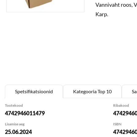
Vannivaht roos, V
Spetsifikatsioonid
Kategooria Top 10
Sa
Tootekood
Ribakood
4742946011479
4742946
Lisamise aeg
ISBN
25.06.2024
4742946