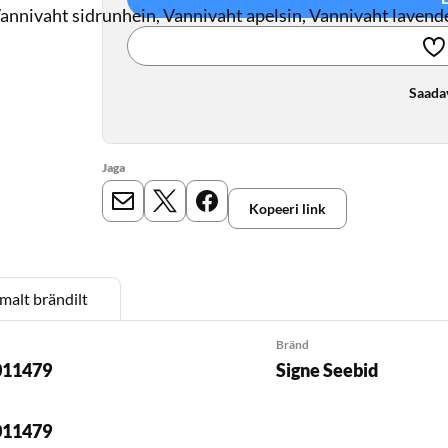
annivaht sidrunhein, Vannivaht apelsin, Vannivaht lavende
Saada
Jaga
Kopeeri link
E-mail
X
Meta
malt brändilt
Bränd
011479
Signe Seebid
011479