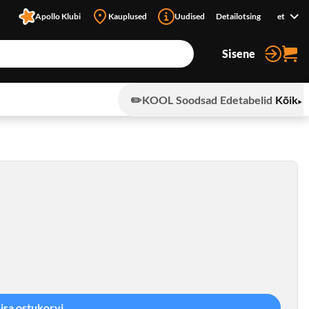
Apollo Klubi
Kauplused
Uudised
Detailotsing
et
Sisene
✏️KOOL
Soodsad
Edetabelid
Kõik
Lisa ostukorvi