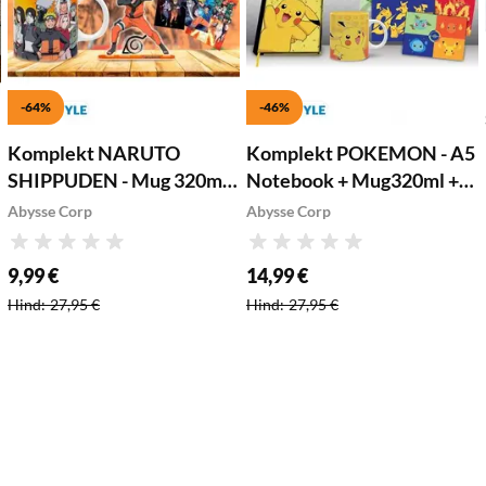
-64%
-46%
Komplekt NARUTO
Komplekt POKEMON - A5
SHIPPUDEN - Mug 320ml
Notebook + Mug320ml +
+ Acryl® + Postcards
Postcards "Pikachu"
Abysse Corp
Abysse Corp
"Naruto"
Hinnang
Hinnang
9,99 €
14,99 €
Soodushind
:
Soodushind
:
Hind
:
27,95 €
Hind
:
27,95 €