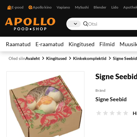
E-pood
Apollo kino
Vapiano
MySushi
Blender
Lido
Apothe
Raamatud
E-raamatud
Kingitused
Filmid
Muusi
Oled siin
Avaleht
Kingitused
Kinkekomplektid
Signe Seebi
Signe Seebi
Bränd
Signe Seebid
H