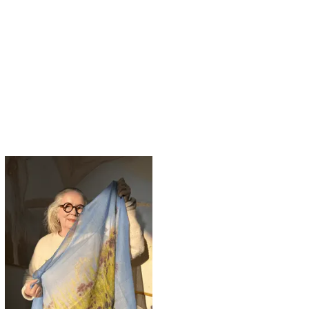
isa soovikorvi
Lisa soovikorvi
Lisa ostukorvi