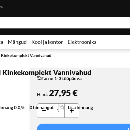
Otse lehe sisu juurde
ka
ka
Mängud
Kool ja kontor
Elektroonika
d Kinkekomplekt Vannivahud
d Kinkekomplekt Vannivahud
Tarne 1-3 tööpäeva
27,95 €
Hind
:
innang 0.0/5
0 hinnangut
Lisa hinnang