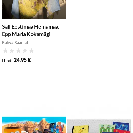
Sall Eestimaa Heinamaa,
Epp Maria Kokamägi
Rahva Raamat
Hinnang
24,95 €
Hind
:
isa soovikorvi
Lisa soovikorvi
Lis
Lisa ostukorvi
Lisa ostukorvi