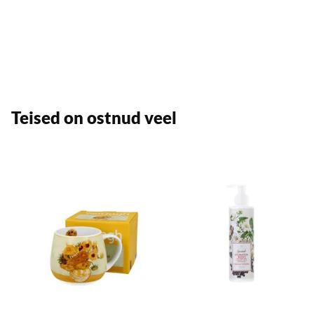
Teised on ostnud veel
Lisa soovikorvi
L
Lisa ostukorvi
Lisa ostukorvi