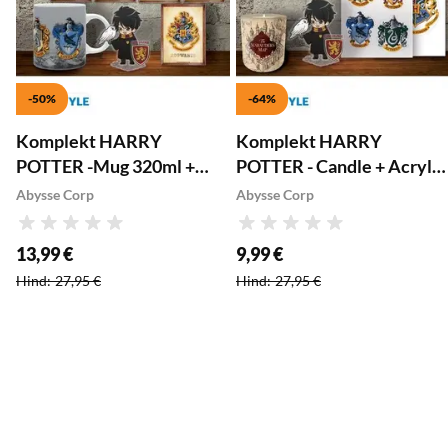
-50%
-64%
Komplekt HARRY
Komplekt HARRY
POTTER -Mug 320ml +
POTTER - Candle + Acryl®
Acryl® + Postcards
+ Stickers "Harry Potter"
Abysse Corp
Abysse Corp
"Hogwarts"
Hinnang
Hinnang
13,99 €
9,99 €
Soodushind
:
Soodushind
:
Hind
:
27,95 €
Hind
:
27,95 €