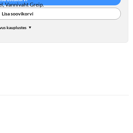
l, Vannivaht Greip.
Lisa soovikorvi
vus kauplustes