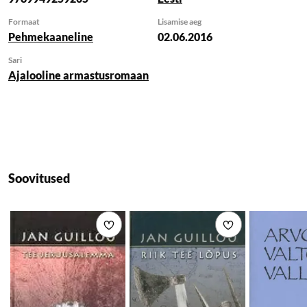
Mary, et ei suuda
pageda selle imelise
Formaat
Lisamise aeg
Pehmekaaneline
02.06.2016
tunde eest, mille mees
Sari
Ajalooline armastusromaan
Soovitused
Lisa soovikorvi
Lisa soovikorvi