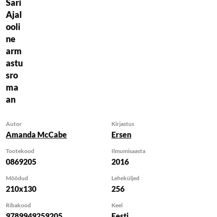
Sari
kõige kombekamal
Ajal
moel. Seega polnud
ooli
sõjakangelaselt
ne
Sebastian Barrettilt
arm
suudluse varastamine
astu
talle sugugi omane,
sro
vaid viga, mida ta
ma
enam ei korda!
an
Missioon Brasiiliasse
Autor
Kirjastus
tundub täiusliku
Amanda McCabe
Ersen
võimalusena pageda
mehe ahvatlevate
Tootekood
Ilmumisaasta
0869205
2016
smaragdroheliste
silmade eest. Aga kui
Mõõdud
Leheküljed
ka Sebastian ilmub Rio
210x130
256
kirglikele
Ribakood
Keel
liivarandadele, taipab
9789949259205
Eesti