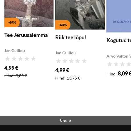
-49%
-64%
Tee Jeruusalemma
Riik tee lõpul
Kogutud t
Jan Guillou
Jan Guillou
Arvo Valton V
Hinnang
Hinnang
Hinnang
4,99 €
4,99 €
Soodushind
:
8,09 
Soodushind
:
Hind
:
Hind
:
9,85 €
Hind
:
13,75 €
Üles