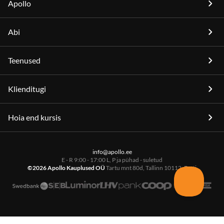
Apollo
Abi
Teenused
Klienditugi
Hoia end kursis
info@apollo.ee
E - R 9:00 - 17:00 L, P ja pühad - suletud
©2026 Apollo Kauplused OÜ
Tartu mnt 80d, Tallinn 10112, Eesti
,