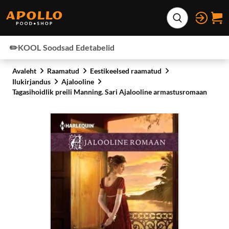
Otse lehe sisu juurde
Laienda otsing
✏️KOOL
Soodsad
Edetabelid
Avaleht
Raamatud
Eestikeelsed raamatud
Ilukirjandus
Ajalooline
Tagasihoidlik preili Manning. Sari Ajalooline armastusromaan