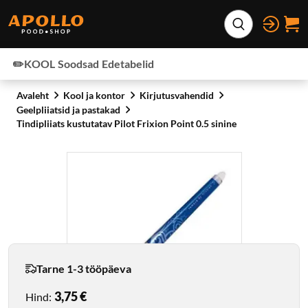
Otse lehe sisu juurde
Laienda otsing
✏️KOOL
Soodsad
Edetabelid
Avaleht
Kool ja kontor
Kirjutusvahendid
Geelpliiatsid ja pastakad
Tindipliiats kustutatav Pilot Frixion Point 0.5 sinine
Tarne 1-3 tööpäeva
3,75 €
Hind
: