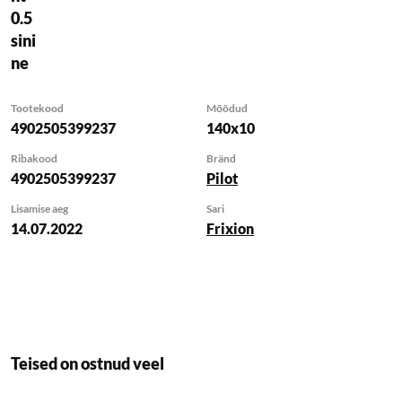
0.5
sini
ne
Tootekood
Mõõdud
4902505399237
140x10
Ribakood
Bränd
4902505399237
Pilot
Lisamise aeg
Sari
14.07.2022
Frixion
Teised on ostnud veel