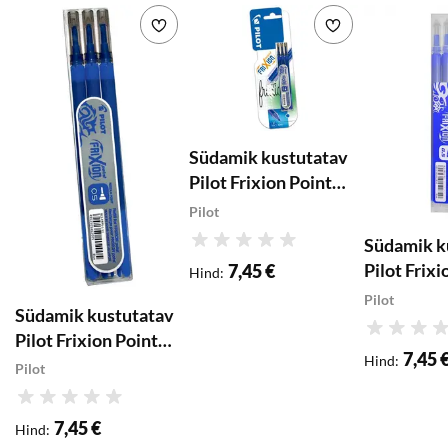
Lisa soovikorvi
Lisa soovikorvi
Südamik kustutatav
Pilot Frixion Point
0.5 sinine 3tk
Pilot
Südamik k
Hinnang
Pilot Frixi
7,45 €
Hind
:
sinine 3tk
Pilot
Südamik kustutatav
Hinnang
Pilot Frixion Point
7,45 
Hind
:
0.5 sinine 3tk
Pilot
Hinnang
7,45 €
Hind
: