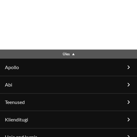
Üles
Apollo
Abi
Teenused
Klienditugi
Hoia end kursis