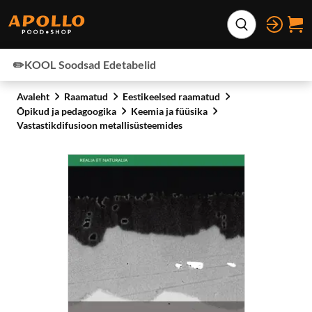
Otse lehe sisu juurde
Laienda otsing
✏️KOOL
Soodsad
Edetabelid
Avaleht
Raamatud
Eestikeelsed raamatud
Õpikud ja pedagoogika
Keemia ja füüsika
Vastastikdifusioon metallisüsteemides