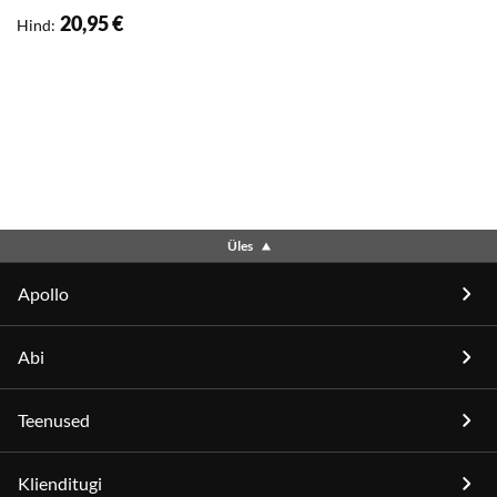
olemasolevate meetodite
20,95 €
Hind
:
puudusi ning uurimisega
seotud probleeme.
Monograafia sisu on üles
ehitatud selliselt, et nii need,
keda huvitab
difusiooniuuringute
hetkeseis
metallisüsteemides, kui ka
Üles
alles selle valdkonnaga
esmatutvust tegevad lugejad
Apollo
saaksid ammutada enda
jaoks vajalikku
Abi
informatsiooni. Monograafia
on mõeldud abivahendiks nii
Teenused
magistri- ja doktoriõppe
taseme üliõpilastele kui ka
materjali- ja eriti
Klienditugi