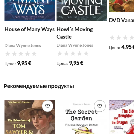
can find her.
DVD Vana
Howl´s Moving
House of Many Ways
Castle
Рейтинг
Diana Wynne Jones
Diana Wynne Jones
4,95 
Цена
:
Рейтинг
Рейтинг
9,95 €
9,95 €
Цена
:
Цена
:
Рекомендуемые продукты
Добавить в список желаемого
Добавить в с