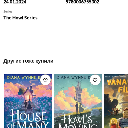
when he meets
24.01.2024
9780006755302
the exquisite
Series
Flower-in-the-
The Howl Series
Night, daughter of
the ferocious
Sultan of Zanzib.
Fate has destined
them for each
other, but a bad-
Другие тоже купили
tempered genie, a
hideous djinn, and
various villanous
Добавить в список желаемого
Добавить в с
bandits have their
own ideas. When
Flower-in-the-
Night is carried
off, Abdullah is
determined to
rescue her – if he