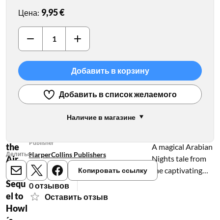
9,95 €
Цена
:
Добавить в корзину
Добавить в список желаемого
Наличие в магазине
Author
Castl
Diana Wynne Jones
e in
Publisher
the
A magical Arabian
Делиться
HarperCollins Publishers
Air.
Nights tale from
the captivating
The
Копировать ссылку
Рейтинг 0.0/5
E-mail
X
Meta
creator of fantasy,
Sequ
0 отзывов
Diana Wynne
el to
Оставить отзыв
Jones. The
Howl
dazzling sequel to