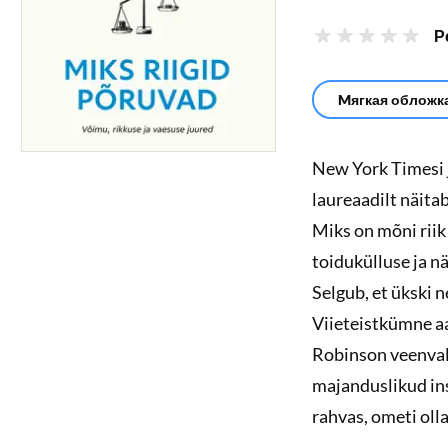
Р
Mягкая обложка
New York Timesi 
laureaadilt näitab
Miks on mõni riik 
toidukülluse ja n
Selgub, et ükski ne
Viieteistkümne a
Robinson veenvalt
majanduslikud in
rahvas, ometi ol
on rikkamate hulg