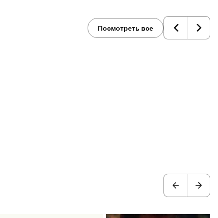
Nobeli
 Corridor“ (Penguin
Посмотреть все
ridge University