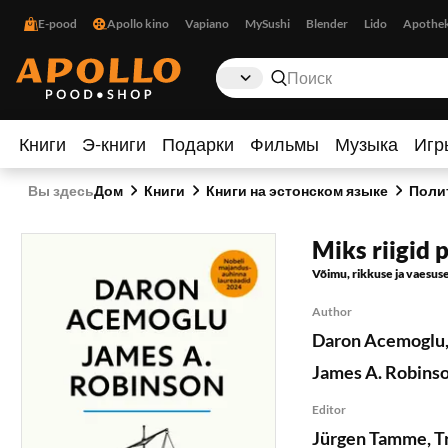
E-pood
Apollo kino
Vapiano
MySushi
Blender
Lido
Apothe
Книги
Э-книги
Подарки
Фильмы
Музыка
Игр
Вы здесь
Дом
Книги
Книги на эстонском языке
Поли
Miks riigid 
Võimu, rikkuse ja vaesus
Author
Daron Acemoglu
James A. Robins
Editor
Jürgen Tamme
,
T