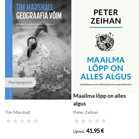
Добавить в список желаемого
Д
Добавить в корзину
Добавить в корзину
Распродано!
Geograafia võim
Maailma lõpp on alles
algus
Tim Marshall
Peter Zeihan
Рейтинг
Рейтинг
41,95 €
Цена
: