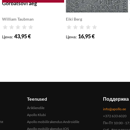
Gorbatšovi aeg
Vähem on parem
William Taubman
Eiki Berg
Рейтинг
Рейтинг
43,95 €
16,95 €
Цена
:
Цена
:
Teenused
Поддержка 
Ärikliendile
info@apollo.ee
Apollo Klubi
+372 633 6020
ти
Apollo mobiilirakendus Androidile
Пн-Пт 10:00 - 17
Apollo mobiilirakendus IOS
Cуб - Bос и пра