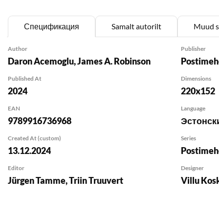
kaks erinevat ins
Спецификация
Samalt autorilt
Muud s
Acemoglu ja Robi
linnriikidest, Nõ
Author
Publisher
mis on väga asja
Daron Acemoglu
,
James A. Robinson
Postimehe
või Ameerika õits
Published At
Dimensions
Majandusajakirjan
2024
220x152
geograafiast, ühis
EAN
Language
9789916736968
aimu ka sellest, 
Эстонск
kolm Balti riiki.
Created At (custom)
Series
13.12.2024
Postimeh
Daron Acemoglu (
Massachusettsi Te
Editor
Designer
Jürgen Tamme
,
Triin Truuvert
Villu Kos
aastal pälvis ta 
James A. Robinson
Chicago Ülikooli 