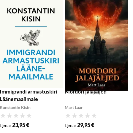
бавить в список желаемого
Добавить в список желаемого
Доб
Добавить в корзину
Добавить в корзину
Immigrandi armastuskiri
Mordori jalajäljed
L
Läänemaailmale
i
Konstantin Kisin
Mart Laar
E
Рейтинг
Рейтинг
Р
23,95 €
29,95 €
Цена
:
Цена
:
Ц