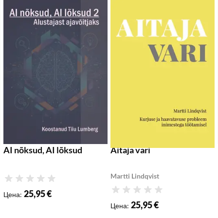
обавить в список желаемого
Добавить в список желаемого
До
Добавить в корзину
Добавить в корзину
AI nõksud, AI lõksud
Aitaja vari
Martti Lindqvist
Рейтинг
25,95 €
Рейтинг
Цена
:
25,95 €
Цена
: