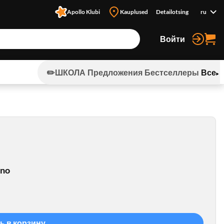
Apollo Klubi
Kauplused
Detailotsing
ru
Войти
✏️ШКОЛА
Предложения
Бестселлеры
Все
nno
ь в корзину