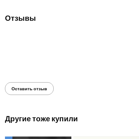
Mõlemad majandus
majandusauhinna.
Отзывы
Press, 2019) nin
Оставить отзыв
Другие тоже купили