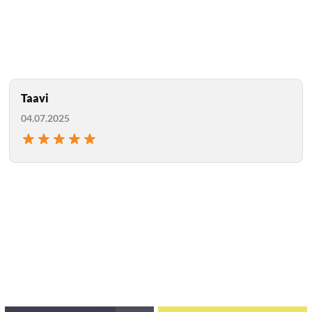
teadlased pälvisid koos Simon Johnsoniga 2024. aastal 
 Nad on veel mitme raamatu kaasautorid, mh „The Narrow
g „Economic Origins of Dictatorship and Democracy“ (Camb
Taavi
04.07.2025
Моя оценка