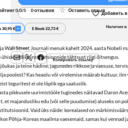
ейтинг 0.0/5
0 отзывов
Оставить отзыв
Добавить в
Наличие в
 30,95 €
E Book 22,73 €
ja Wall Street Journali menuk kahelt 2024. aasta Nobeli 
Делиться
 ühiskondlike institutsioonide tähtsust riigi õitsengus.
Копировать ссылку
E-mail
X
Meta
jõukas ja teine hädine, jagunedes rikkuse ja vaesuse, tervis
älja poolest? Kas heaolu või virelemise määrab kultuur, ilm 
ist teguritest ei ole lõplik ega saatuslik.
asta pikkusele uurimistööle tuginedes näitavad Daron Ace
, et majandusliku edu (või selle puudumise) aluseks on poli
stitutsioonid. Vaid üks näide: korealased on märkimisvää
lakse Põhja-Koreas maailma vaesemaid, samas kui vennad 
as. Erinevused kahe Korea vahel on tingitud poliitikast, m