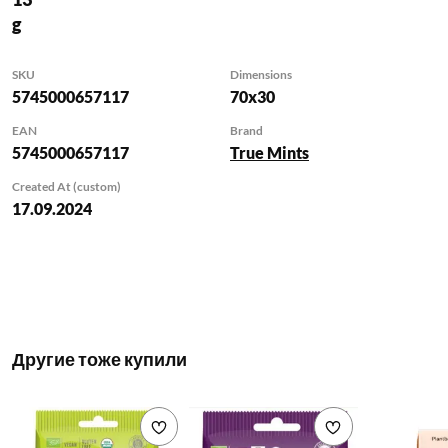
g
SKU
Dimensions
5745000657117
70x30
EAN
Brand
5745000657117
True Mints
Created At (custom)
17.09.2024
Другие тоже купили
Добавить в список желаемого
Добавить в с