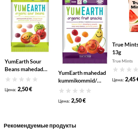
True Mint
13g
YumEarth Sour
True Mints
Beans mahedad
YumEarth mahedad
Рейтинг
kommid C-
2,45 
kummikommid/
Цена
:
Рейтинг
vitamiiniga 50g
puuviljasnäkid 50g
2,50 €
Цена
:
Рейтинг
2,50 €
Цена
:
Рекомендуемые продукты