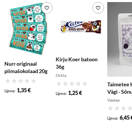
Добавить в список желаемого
Добавить в с
Kirju Koer batoon
Nurr originaal
36g
piimašokolaad 20g
Orkla
Taimetee 
Рейтинг
Рейтинг
1,35 €
Цена
:
Vägi - Sõn
1,25 €
Цена
:
Väetee
Рейтинг
6,45 
Цена
: