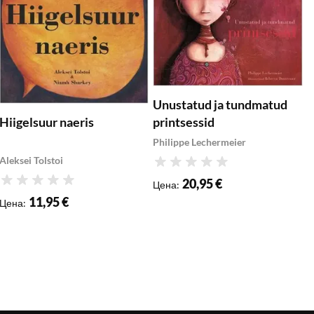
Unustatud ja tundmatud
printsessid
Hiigelsuur naeris
E
Philippe Lechermeier
Aleksei Tolstoi
Рейтинг
C
20,95 €
Цена
:
Рейтинг
11,95 €
Р
Цена
:
Ц