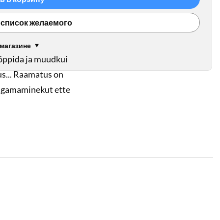
 список желаемого
 магазине
a õppida ja muudkui
dus... Raamatus on
magamaminekut ette