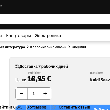
Перейти к содержимому
ka
ы
Канцтовары
Электроника
кая литература
Классические сказки
Unejutud
Доставка 7 рабочих дней
Publisher
Translator
18,95 €
Sinisukk
Kaidi Saa
Цена
:
ейтинг 0.0/5
0 отзывов
Оставить отзыв
Добавит