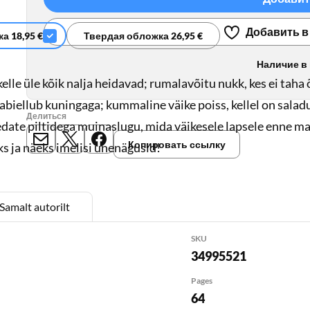
Добавить в
а 18,95 €
Твердая обложка 26,95 €
Наличие в
kelle üle kõik nalja heidavad; rumalavõitu nukk, kes ei tah
s abiellub kuningaga; kummaline väike poiss, kellel on sala
Делиться
edate piltidega muinaslugu, mida väikesele lapsele enne 
Копировать ссылку
E-mail
X
Meta
ks ja näeks imelisi unenägusid!
Samalt autorilt
SKU
34995521
Pages
64