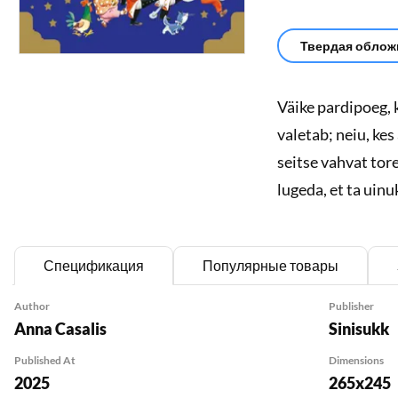
Твердая обложк
Väike pardipoeg, 
valetab; neiu, ke
seitse vahvat tor
lugeda, et ta uinu
Спецификация
Популярные товары
Author
Publisher
Anna Casalis
Sinisukk
Published At
Dimensions
2025
265x245