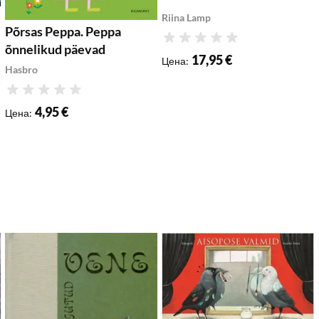
Riina Lamp
Põrsas Peppa. Peppa
Рейтинг
õnnelikud päevad
17,95 €
Цена
:
Hasbro
Рейтинг
4,95 €
Цена
:
обавить в список желаемого
Добавить в список желаемого
До
Добавить в корзину
Добавить в корзину