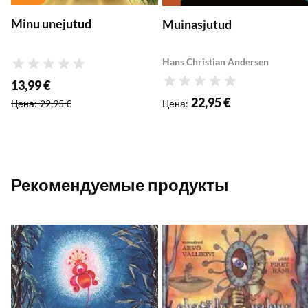
Minu unejutud
Muinasjutud
Hans Christian Andersen
Рейтинг
13,99 €
Рейтинг
Специальная цена
:
22,95 €
Цена
:
Цена
:
22,95 €
Рекомендуемые продукты
Добавить в список желаемого
Д
Добавить в корзину
Добавить в корзину