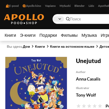
E-pood
Apollo kino
Vapiano
MySushi
Blender
Lido
Apothe
Книги
Э-книги
Подарки
Фильмы
Музыка
Игр
Вы здесь
Дом
Книги
Книги на эстонском языке
Детс
Unejutud
Author
Anna Casalis
Illustrator
Tony Wolf
Р