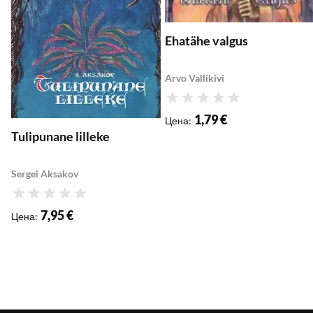
Ehatähe valgus
Arvo Vallikivi
Рейтинг
1,79 €
Цена
:
Tulipunane lilleke
Sergei Aksakov
Рейтинг
7,95 €
Цена
: