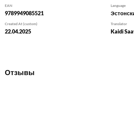
EAN
Language
9789949085521
Эстонск
Created At (custom)
Translator
22.04.2025
Kaidi Sa
Отзывы