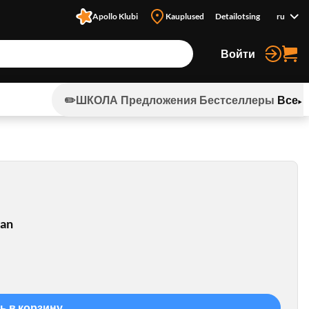
Apollo Klubi
Kauplused
Detailotsing
ru
Войти
✏️ШКОЛА
Предложения
Бестселлеры
Все
van
ь в корзину