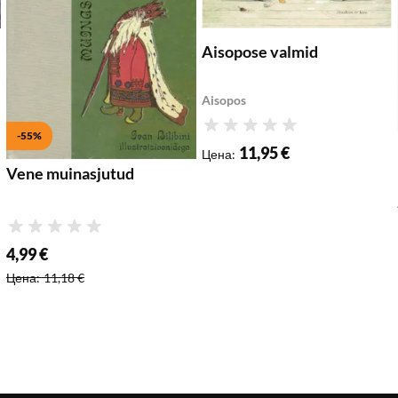
Aisopose valmid
Aisopos
Рейтинг
-55%
11,95 €
Цена
:
Vene muinasjutud
Рейтинг
4,99 €
Специальная цена
:
Цена
:
11,18 €