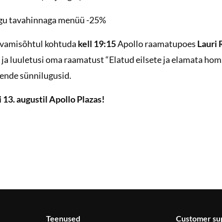
gu tavahinnaga menüü -25%
avamisõhtul kohtuda
kell 19:15
Apollo raamatupoes
Lauri 
e ja luuletusi oma raamatust “Elatud eilsete ja elamata hom
nende sünnilugusid.
13. augustil Apollo Plazas!
Teenused
Customer su