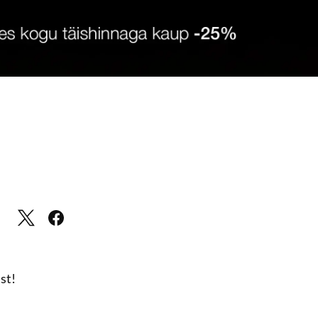
X
Meta
st!