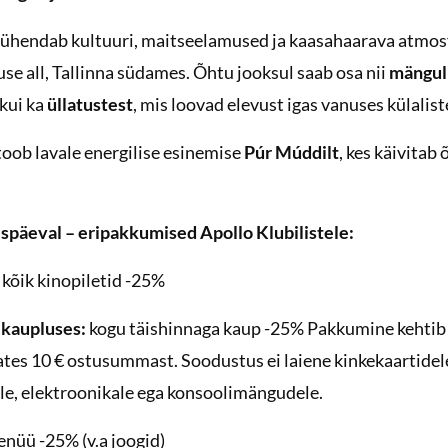
 ühendab kultuuri, maitseelamused ja kaasahaarava atmosf
se all, Tallinna südames. Õhtu jooksul saab osa nii
mängul
kui ka
üllatustest
, mis loovad elevust igas vanuses külalist
oob lavale energilise esinemise
Púr Múddilt
, kes käivitab
späeval – eripakkumised Apollo Klubilistele:
kõik kinopiletid -25%
 kaupluses:
kogu täishinnaga kaup -25% Pakkumine kehtib 
lates 10 € ostusummast. Soodustus ei laiene kinkekaartidel
le, elektroonikale ega konsoolimängudele.
nüü -25% (v.a joogid)