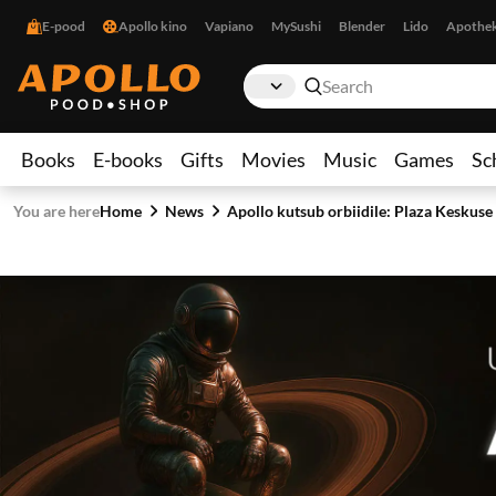
E-pood
Apollo kino
Vapiano
MySushi
Blender
Lido
Apothe
Books
E-books
Gifts
Movies
Music
Games
Sc
You are here
Home
News
Apollo kutsub orbiidile: Plaza Keskus