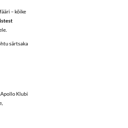
ääri – kõike
istest
ele.
 õhtu särtsaka
Apollo Klubi
e,