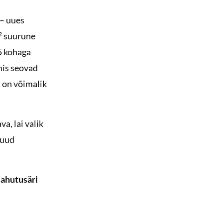
 – uues
² suurune
5 kohaga
mis seovad
s on võimalik
a, lai valik
muud
ahutusäri