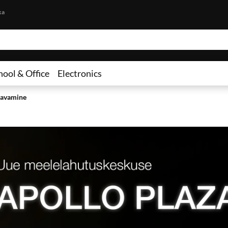
Skip to content
ka
hool & Office
Electronics
e avamine