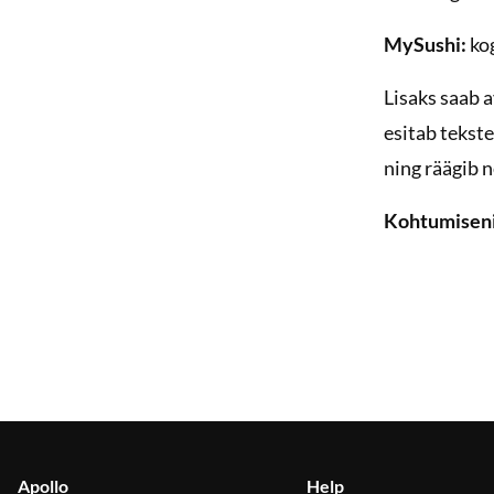
MySushi:
ko
Lisaks saab 
esitab tekst
ning räägib 
Kohtumiseni 
Apollo
Help