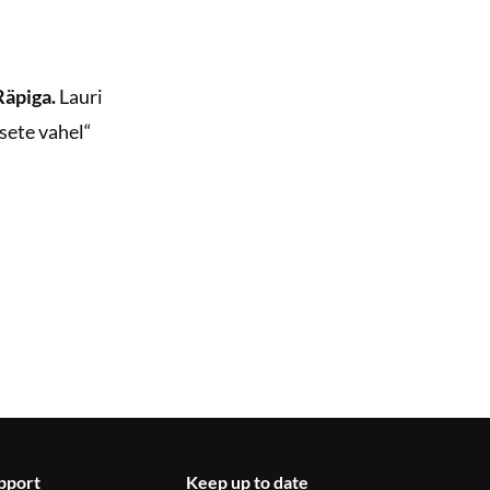
Räpiga.
Lauri
sete vahel“
pport
Keep up to date