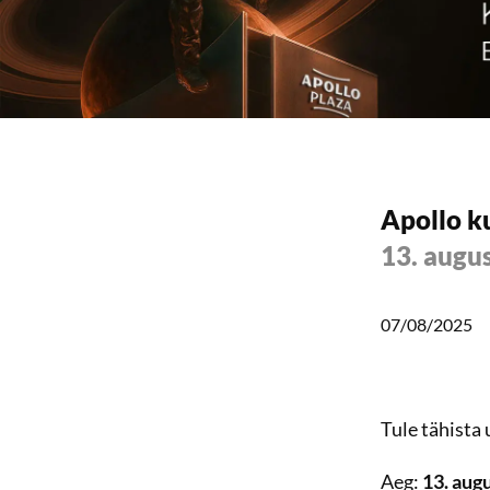
Apollo k
13. augus
07/08/2025
Tule tähista
Aeg:
13. augu