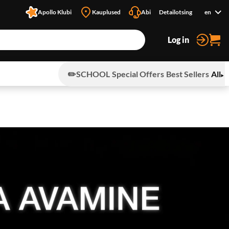
Apollo Klubi
Kauplused
Abi
Detailotsing
en
Log in
✏️SCHOOL
Special Offers
Best Sellers
All