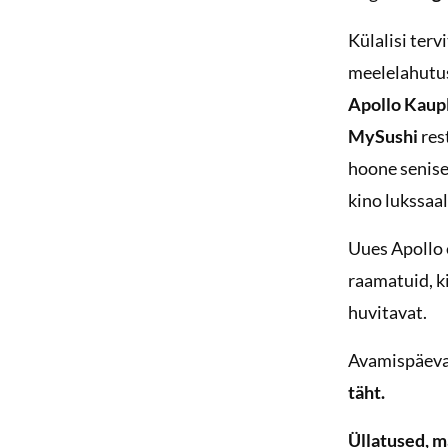
Külalisi ter
meelelahutus
Apollo Kaup
MySushi
res
hoone senise
kino lukssaal
Uues Apollo e
raamatuid, k
huvitavat.
Avamispäeval
täht.
Üllatused, m