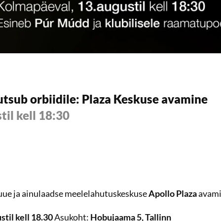
utsub orbiidile: Plaza Keskuse avamine
til kell 18:30
 uue ja ainulaadse meelelahutuskeskuse
Apollo Plaza
avami
stil kell 18.30
Asukoht:
Hobujaama 5, Tallinn