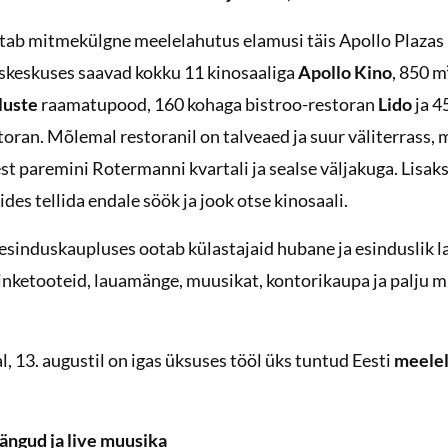
vitab mitmekülgne meelelahutus elamusi täis Apollo Plazas
keskuses saavad kokku 11 kinosaaliga
Apollo Kino
, 850 m
luste
raamatupood, 160 kohaga bistroo-restoran
Lido
ja 4
toran. Mõlemal restoranil on talveaed ja suur väliterrass, 
st paremini Rotermanni kvartali ja sealse väljakuga. Lisak
ides tellida endale söök ja jook otse kinosaali.
sinduskaupluses ootab külastajaid hubane ja esinduslik lav
inketooteid, lauamänge, muusikat, kontorikaupa ja palju 
, 13. augustil on igas üksuses tööl üks tuntud Eesti
meelel
ängud ja live muusika