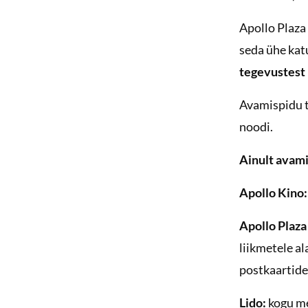
Apollo Plaza
seda ühe katu
tegevustest
Avamispidu t
noodi.
Ainult avami
Apollo Kino:
Apollo Plaza
liikmetele a
postkaartide
Lido:
kogu me