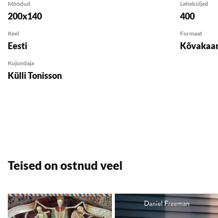
Mõõdud
Leheküljed
200x140
400
Keel
Formaat
Eesti
Kõvakaan
Kujundaja
Külli Tonisson
Teised on ostnud veel
Lisa soovikorvi
L