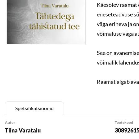
Käesolev raamat o
eneseteadvuse sü
väga erineva ja o
võimaluse väga a
See on avanemise
võimalik lahendus
Raamat algab ava
tähendusrikkal vä
elulistele olukord
Spetsifikatsioonid
“Tähtedega tähist
Autor
Tootekood
Tiina Varatalu
3089261