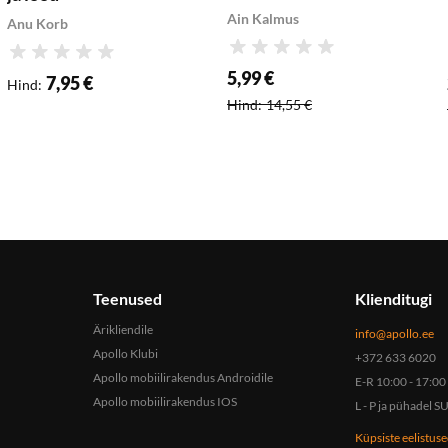
Ain Kalmus
Anu Korb
Hinnang
Hinnang
5,99 €
7,95 €
Hind
:
Soodushind
:
Hind
:
14,55 €
Teenused
Klienditugi
Ärikliendile
info@apollo.ee
Apollo Klubi
+372 633 6020
Apollo mobiilirakendus Androidile
E-R 10:00 - 17:00
Apollo mobiilirakendus IOS
L - P ja pühadel
Küpsiste eelistus