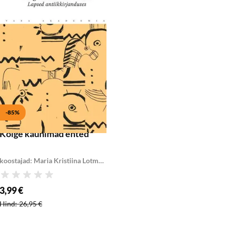
Lisa ostukorvi
-85%
Kõige kaunimad ehted
koostajad: Maria Kristiina Lotman ja Kristi Viiding
Hinnang
3,99 €
Soodushind
:
Hind
:
26,95 €