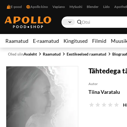
E-pood
Apollo kino
Vapiano
MySushi
Blender
Lido
Apothe
Raamatud
E-raamatud
Kingitused
Filmid
Muusi
Oled siin
Avaleht
Raamatud
Eestikeelsed raamatud
Biograa
Tähtedega t
Autor
Tiina Varatalu
H