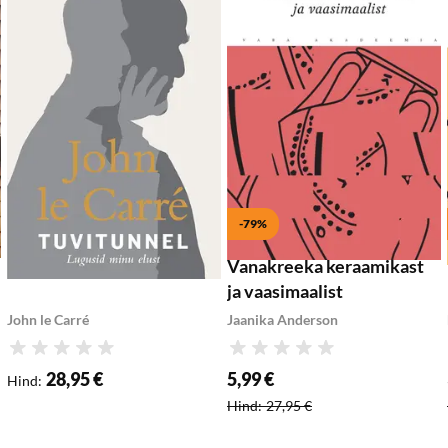
Lisa ostukorvi
Lisa ostukorvi
-79%
Tuvitunnel
Vanakreeka keraamikast
ja vaasimaalist
John le Carré
Jaanika Anderson
Hinnang
Hinnang
28,95 €
5,99 €
Hind
:
Soodushind
:
Hind
:
27,95 €