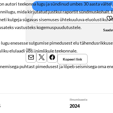
n autori teekonna lugu ja sündinud umbes 30 aasta vältel.
nnilugu, mida kirjutatud justkui raportit sündmuskohalt. 
meti kulgeja sügavas sisemuses ühtekuuluva eluolustiku. 
usateks vastusteks kogemuspuudutustele.
Saada
 lugu enesesse sulgumise pimedusest elu tähendusrikkuse
Jaga
liku elulaadi võti inimlikule teekonnale.
Kopeeri link
E-mail
X
Meta
nemisega puhtast pimedusest ja lõpeb seismisega oma en
raval ning sisaldab autori teadlikult valitud vastuseid kõi
adele, kogemustele, kujunemistele sellel teel.
atud tee” on nagu lill, mis puhkenud oma ainestikul.
Ilmumisaasta
5
2024