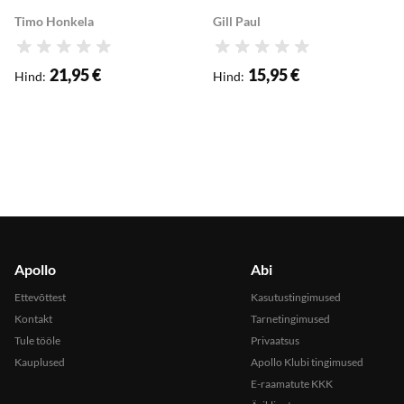
Timo Honkela
Gill Paul
Hinnang
Hinnang
21,95 €
15,95 €
Hind
:
Hind
:
Apollo
Abi
Ettevõttest
Kasutustingimused
Kontakt
Tarnetingimused
Tule tööle
Privaatsus
Kauplused
Apollo Klubi tingimused
E-raamatute KKK