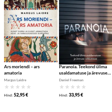
Lisa ostukorvi
Lisa ostukorvi
Ars moriendi – ars
Paranoia. Teekond ülima
amatoria
usaldamatuse ja ärevuse
valdustesse
Margus Laidre
Daniel Freeman
Hinnang
Hinnang
52,95 €
33,95 €
Hind
:
Hind
: