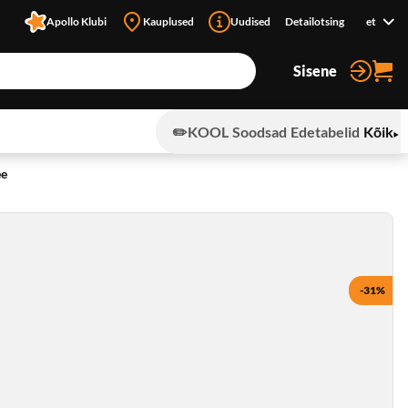
Apollo Klubi
Kauplused
Uudised
Detailotsing
et
Sisene
✏️KOOL
Soodsad
Edetabelid
Kõik
ee
-31%