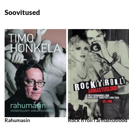
Soovitused
Lisa soovikorvi
L
Lisa ostukorvi
Lisa ostukorvi
Rahumasin
Rockʹnʹrollʹi armastuslood