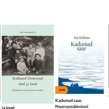
isa soovikorvi
Lisa soovikorvi
Lis
Lisa ostukorvi
Lisa ostukorvi
-59%
Kadunud saar.
Eestlased Venemaal: elud
Noorusmälestusi
ja lood