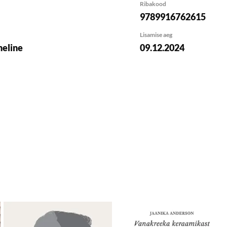
Ribakood
9789916762615
Lisamise aeg
eline
09.12.2024
isa soovikorvi
Lisa soovikorvi
Lis