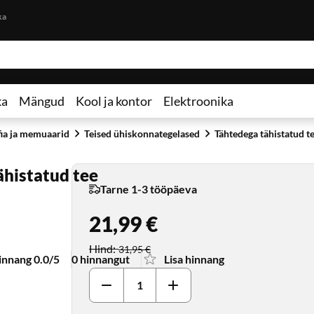
Otse lehe sisu juurde
ka
ka
Mängud
Kool ja kontor
Elektroonika
fia ja memuaarid
Teised ühiskonnategelased
Tähtedega tähistatud t
ähistatud tee
Tarne 1-3 tööpäeva
21,99 €
Soodushind
:
Hind
:
31,95 €
innang 0.0/5
0 hinnangut
Lisa hinnang