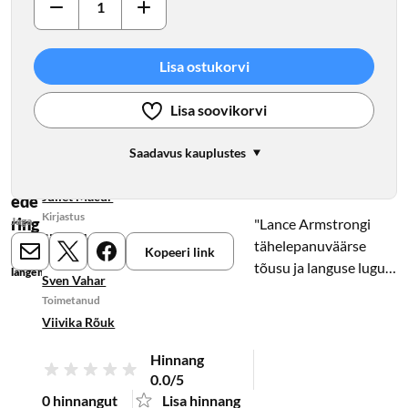
Lisa ostukorvi
Lisa soovikorvi
Saadavus kauplustes
Autor
Val
Juliet Macur
ede
Kirjastus
ring
Jaga
"Lance Armstrongi
Sinisukk
Lance
tähelepanuväärse
Kopeeri link
Armstrongi
Tõlkinud
E-mail
X
Meta
tõusu ja languse lugu.
langemine
Sven Vahar
Toimetanud
Raamatu autor Juliet
Viivika Rõuk
Macur viibis
Armstrongi juures, kui
Hinnang
mees oli 2013. juunis
0.0/5
välja kolimas
0 hinnangut
Lisa hinnang