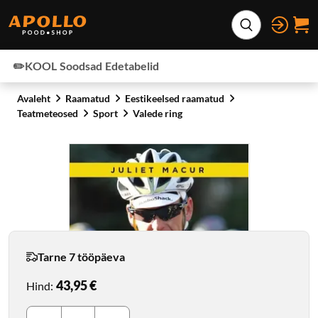
Otse lehe sisu juurde
Laienda otsing
✏️KOOL
Soodsad
Edetabelid
Avaleht
Raamatud
Eestikeelsed raamatud
Teatmeteosed
Sport
Valede ring
Tarne 7 tööpäeva
43,95 €
Hind
: