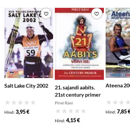
kõigist on intervjuu
kadunud J. T. Nealiga,
Lisa soovikorvi
Lisa soovikorvi
mehega, kes oli
Armstrongi üks
olulisemaid isakujusid,
sõber ja mentor.
Juliet Macur kirjutab
tervikuks kõik need
erinevad hääled ja
seigad, tuues
lugejateni unustamatu
Ateena 20
Salt Lake City 2002
loo ühe erakordse
21. sajandi aabits.
mehe kuulsusest ja
21st century primer
rikkusest, tõusust ja
Piret Räni
Hinnang
Hinnang
langusest.
7,85 
3,95 €
Hind
:
Hind
:
Hinnang
4,15 €
Hind
: