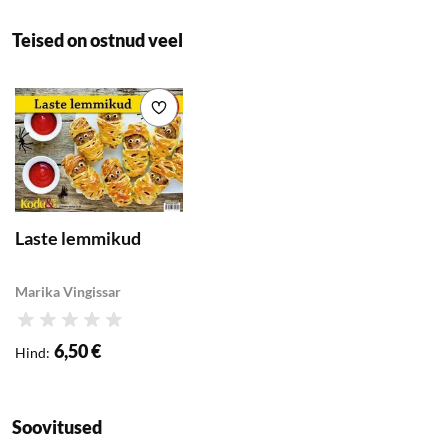
Macurile läbi vahetute
Teised on ostnud veel
intervjuude. Teie ees
lahtirulluvale loole
annavad sügava
Lisa soovikorvi
sissevaate üle saja
tunnistaja isiklikel
kogemustel põhinevad
tähelepanekud,
sealhulgas antakse
Laste lemmikud
sõna Armstrongi
sugulastele, kellele
maailmakuulus rattur
Marika Vingissar
on juba ammu selja
Hinnang
pööranud – kasuisale,
6,50 €
Hind
:
kes andis Armstrongile
oma nime, vanaemale,
tädile. Võib-olla kõige
Soovitused
mõjuvõimsam neist