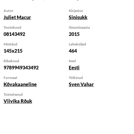
grandioossest Texase
Autor
Kirjastus
majast, et vähendada
Juliet Macur
Sinisukk
miljarditesse ulatuvaid
võlgu ja kohtukulusid.
Tootekood
Ilmumisaasta
Macur vestles siis
08143492
2015
Armstrongi
Mõõdud
Leheküljed
tüdruksõbra ja
145x215
464
tütardega, kuulas ära
Ribakood
Keel
mehe versiooni loost.
9789949343492
Eesti
Ta oli üks vähestest
ajakirjanikest, kes
Formaat
Tõlkinud
pääses rattaspordi
Kõvakaaneline
Sven Vahar
kõige kuulsamale
Toimetanud
paariale nii lähedale.
Viivika Rõuk
Raamatu keskmesse
on paigutatud Lance
Armstrong ise, kes
avab end Juliet