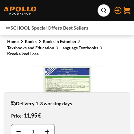
Skip to content
Expand search
✏️SCHOOL
Special Offers
Best Sellers
Home
Books
Books in Estonian
Textbooks and Education
Language Textbooks
Kreeka keel I osa
Delivery 1-3 working days
11,95 €
Price
: