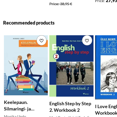
27,95
Price
:
Price
:
38,95 €
Recommended products
Add to wishlist
Add to wishlist
Keelepaun.
English Step by Step
I Love Engl
Silmaringi- ja
2. Workbook 2
Workbook
loovülesandeid
Monika Undo