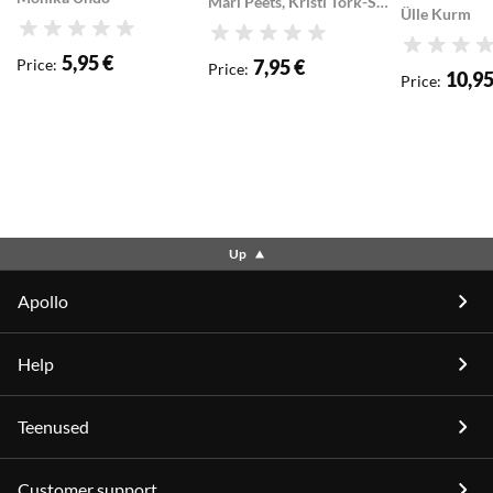
Mari Peets, Kristi Tork-Sarapuu, Maris Niine
Ülle Kurm
gümnaasiumis
Rating
Rating
Rating
5,95 €
Price
:
7,95 €
Price
:
10,95
Price
:
Up
Apollo
Help
Teenused
Customer support