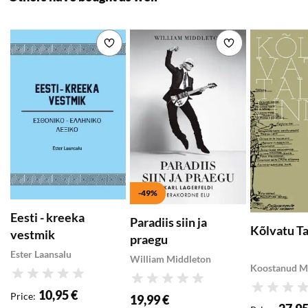
peaksid õppima eesti
Add to wishlist
Add to wishlist
-49%
Eesti - kreeka
Paradiis siin ja
Kõlvatu Ta
vestmik
praegu
Ester Laansalu
William Middleton
Rating
Rating
Rating
10,95 €
Price
:
19,99 €
Special price
: