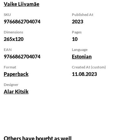
Vaike Liivamäe
nimisõnade ja
omadussõnade
SKU
Published At
käänamise kohta.
9766862704074
2023
Sisaldab ülevaadet
Dimensions
Pages
määrsõnadest ning
265x120
10
nende
võrdlusastmetest,
EAN
Language
9766862704074
Estonian
arvsõnadest,
asesõnadest,
Format
Created At (custom)
eessõnades ja
Paperback
11.08.2023
sidesõnadest.
Designer
Kreekakeelsed
Alar Kitsik
väljendid ja näited on
seotud eesti keelega ja
on koondatud
tabelitesse. Seetõttu
võib põhireeglite
kogumik olla kasulik ka
Others have bought as well
kreeklastele, kes