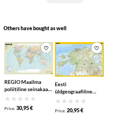
Kaart on trükitud kergele
ja vastupidavale
plastikpaberile, mida on
lihtne knopkade või
Others have bought as well
kahepoolse teibiga
Add to wishlist
Add to wishlist
REGIO Maailma
Eesti
poliitiline seinakaart
üldgeograafiline
2024
seinakaart 1:400 000
Rating
Rating
(2020)
30,95 €
Price
:
20,95 €
Price
: