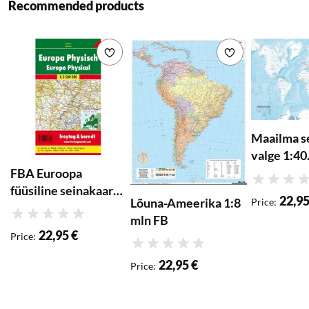
Recommended products
Add to wishlist
Add to wishlist
Maailma s
valge 1:40
FB
FBA Euroopa
Rating
füüsiline seinakaart
22,95
Lõuna-Ameerika 1:8
Price
:
1:3 500 000
mln FB
Rating
(lamineerimata)
22,95 €
Price
:
Rating
22,95 €
Price
: