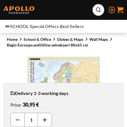
Skip to content
Expand search
✏️SCHOOL
Special Offers
Best Sellers
Home
School & Office
Globes & Maps
Wall Maps
Regio Euroopa poliitiline seinakaart 80x65 cm
Delivery 1-3 working days
30,95 €
Price
: