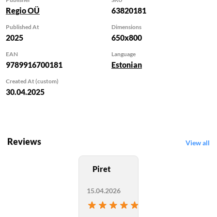
kodus kui ka kontoris.
Regio OÜ
63820181
Koolilapsele on Euroopa
kaart hea ja vajalik
Published At
Dimensions
2025
650x800
õppevahend – lisaks
muule infole on kaardil
EAN
Language
kõikide Euroopa riikide
9789916700181
Estonian
lipud.
Created At (custom)
Kaardil on kujutatud
30.04.2025
riigipiirid ja -nimed,
pealinnad, olulisemad
linnad ja regioonid;
merede,
Reviews
lahtede, väinade, saarte ja
View all
poolsaarte nimed;
suuremad jõed ja järved
Piret
nimedega. Õrn
reljeefivarjutus nii maal
15.04.2026
kui merel lisab kaardile
My Rating
sügavust.