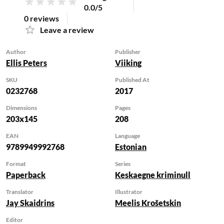
Cadfaeli romaani. Nüüd
0.0/5
0 reviews
on lugejate ees seni
Leave a review
eesti keeles ilmumata,
järjekorras 12. Cadfaeli
Author
Publisher
kroonika.
Ellis Peters
Viiking
1141. Issanda aasta
detsembris saavad
SKU
Published At
0232768
2017
Shrewsbury kloostri
lähedal asuva Eesvärava
Dimensions
Pages
elanikud endale uue
203x145
208
hingekarjase, isa
EAN
Language
Ailnothi, kes on
9789949992768
Estonian
erakordselt karm
jumalakarjane ja näib
Format
Series
Paperback
Keskaegne kriminull
oma uuele kogudusele
hukatust kraaksuva
Translator
Illustrator
rongana. Kui Ailnoth
Jay Skaidrins
Meelis Krošetskin
tapetuna leitakse,
Editor
langeb kahtlus tema