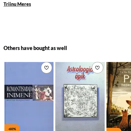
Triinu Meres
majapidajanna õepojale
Benetile, kes on küll
lõbus nooruk ja abistab
Cadfaeli tema
köögiviljaaias, kuid on
tegelikult petis.
Others have bought as well
Tegelikult oli põhjust
kurja ja halastamatu
Ailnothi surma soovida
Add to wishlist
Add to wishlist
aga paljudel Eesvärava
elanikel. Vend Cadfaeli
ülesandeks jääb nagu
tavaliselt selles
ebapuhaste kirgede,
traagilise võimuvõitluse
ja jumaliku
vahelesegamise
sasipuntras selgus luua
-60%