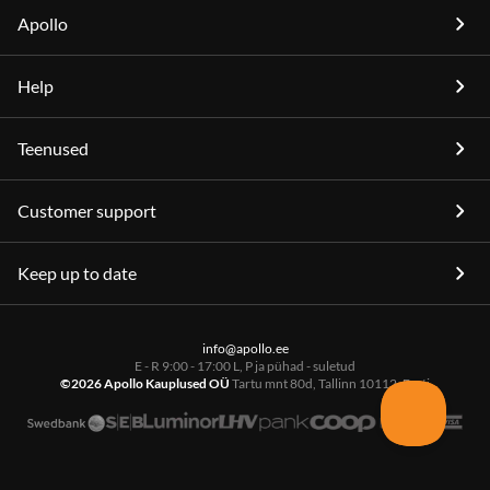
Apollo
Help
Teenused
Customer support
Keep up to date
info@apollo.ee
E - R 9:00 - 17:00 L, P ja pühad - suletud
©2026 Apollo Kauplused OÜ
Tartu mnt 80d, Tallinn 10112, Eesti