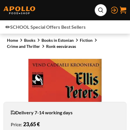
Skip to content
Expand search
✏️SCHOOL
Special Offers
Best Sellers
Home
Books
Books in Estonian
Fiction
Crime and Thriller
Ronk eesväravas
Delivery 7-14 working days
23,65 €
Price
: