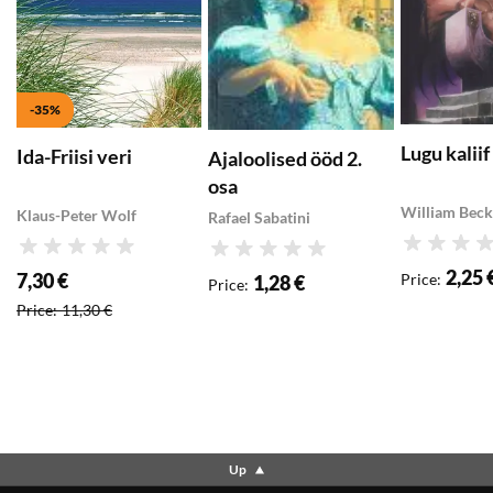
-35%
Lugu kalii
Ida-Friisi veri
Ajaloolised ööd 2.
osa
William Beck
Klaus-Peter Wolf
Rafael Sabatini
Rating
Rating
Rating
2,25 
7,30 €
Price
:
1,28 €
Price
:
Special price
:
Price
:
11,30 €
Up