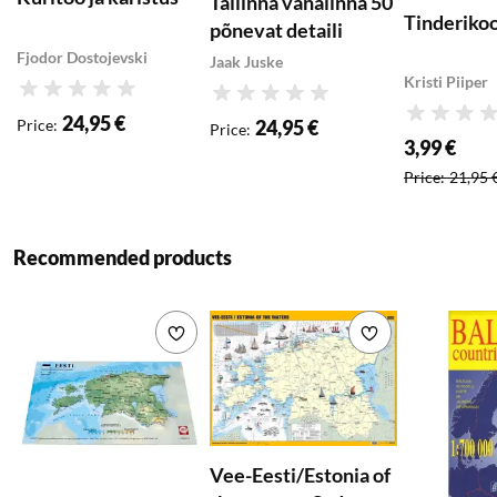
Tallinna vanalinna 50
Tinderiko
põnevat detaili
Fjodor Dostojevski
Jaak Juske
Kristi Piiper
Rating
Rating
24,95 €
Rating
Price
:
24,95 €
Price
:
3,99 €
Special price
:
Price
:
21,95 
Recommended products
Add to wishlist
Add to wishlist
Vee-Eesti/Estonia of