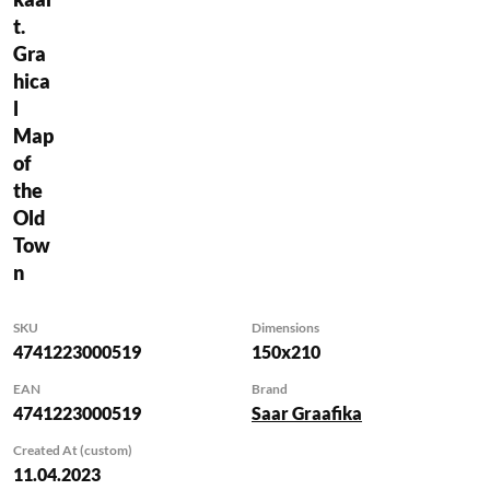
hooned ning objektid
t.
(Stenbocki maja, Patkuli
Gra
trepp jne).
hica
Juures on tänavanimed
l
ja värviga esiletõstetud
Map
hoonete/objektide
of
nimetused.
the
Kaart on formaadis A2
Old
ja kokkumurtult
Tow
asetatud paberist
n
SKU
Dimensions
4741223000519
150x210
EAN
Brand
4741223000519
Saar Graafika
Created At (custom)
11.04.2023