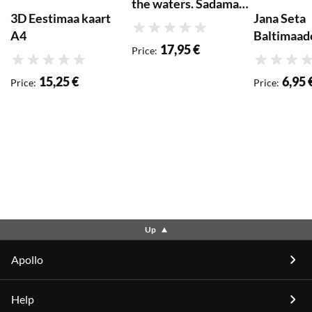
the waters. Sadamad
3D Eestimaa kaart
Jana Seta
ja laevateed /
Rating
A4
Baltimaad
Harbours and
17,95 €
Price
:
maanteede
wateryays.
Rating
Rating
15,25 €
6,95 
Price
:
Price
:
Up
Apollo
Help