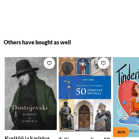
Others have bought as well
Add to wishlist
Add to wishlist
-82%
Kuritöö ja karistus